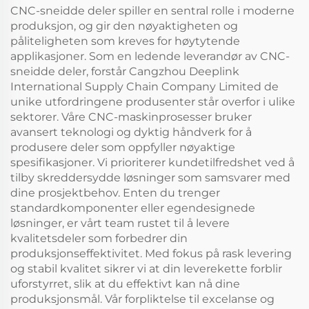
CNC-sneidde deler spiller en sentral rolle i moderne
produksjon, og gir den nøyaktigheten og
påliteligheten som kreves for høytytende
applikasjoner. Som en ledende leverandør av CNC-
sneidde deler, forstår Cangzhou Deeplink
International Supply Chain Company Limited de
unike utfordringene produsenter står overfor i ulike
sektorer. Våre CNC-maskinprosesser bruker
avansert teknologi og dyktig håndverk for å
produsere deler som oppfyller nøyaktige
spesifikasjoner. Vi prioriterer kundetilfredshet ved å
tilby skreddersydde løsninger som samsvarer med
dine prosjektbehov. Enten du trenger
standardkomponenter eller egendesignede
løsninger, er vårt team rustet til å levere
kvalitetsdeler som forbedrer din
produksjonseffektivitet. Med fokus på rask levering
og stabil kvalitet sikrer vi at din leverekette forblir
uforstyrret, slik at du effektivt kan nå dine
produksjonsmål. Vår forpliktelse til excelanse og