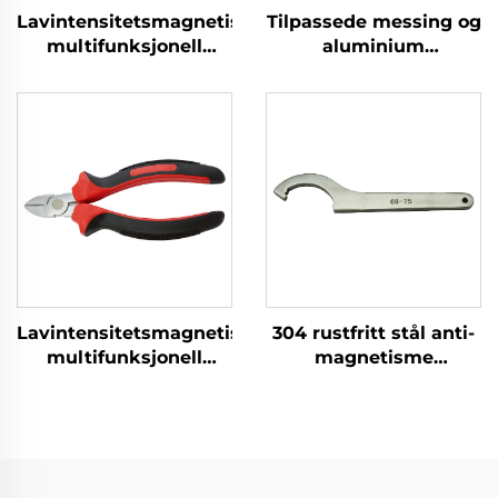
Lavintensitetsmagnetisk
Tilpassede messing og
multifunksjonell
aluminium
manuell verktøy 304
stansprodukter med
rustfritt stål
platearbeid for
korrosjonsbestandige
dypstansede deler
diagonale kuttertång
Lavintensitetsmagnetisk
304 rustfritt stål anti-
multifunksjonell
magnetisme
manuell verktøy 304
korrosjonsbestandig
rustfritt stål
høytemperatur krokfri
korrosjonsbestandige
tang rustfri
diagonale kuttertång
smifetjenester
produkt