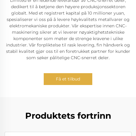
Limited er en ledende leverandør av CNC-snerret deler,
dedikert til å betjene den høyere produksjonssektoren
globalt. Med et registrert kapital på 10 millioner yuan,
spesialiserer vi oss på å levere høykvalitets metallvarer og
elektromekaniske produkter. Vår ekspertise innen CNC-
maskinering sikrer at vi leverer nøyaktighetstekniske
komponenter som møter de strenge kravene i ulike
industrier. Vår forpliktelse til rask levering, fin håndverk og
stabil kvalitet gjør oss til en foretrukket partner for kunder
som søker pålitelige CNC-snerret deler.
Få et tilbud
Produktets fortrinn