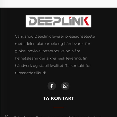
Cangzhou Deeplink leverer presisjonsetsete
metaldeler, platearbeid og hårdevarer for
global høykvalitetsproduksjon. Våre
helhetsløsninger sikrer rask levering, fin
håndverk og stabil kvalitet. Ta kontakt for
tilpassede tilbud!
TA KONTAKT