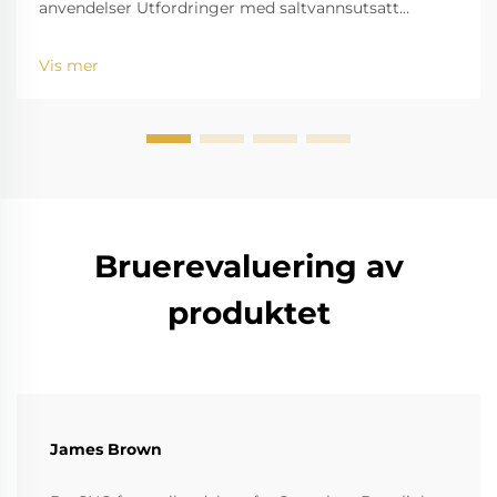
anvendelser Utfordringer med saltvannsutsatt
standardverktøy Utfordringen med saltvann, for
eksempel, er velkjent for å bide seg inn og rive ned
Vis mer
standardinstrumenter. Den høye saltholdigheten
fører til r...
Bruerevaluering av
produktet
James Brown