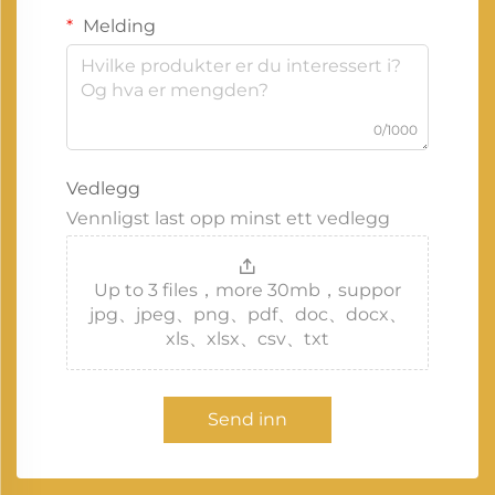
Melding
0/1000
Vedlegg
Vennligst last opp minst ett vedlegg
Up to 3 files，more 30mb，suppor
jpg、jpeg、png、pdf、doc、docx、
xls、xlsx、csv、txt
Send inn