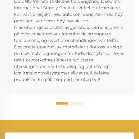
De CNC-fremstilte delene fra Cangzhou Deeplink
International Supply Chain er virkelig utmerkede.
For vårt prosjekt med autokomponenter med høy
presisjon, var deres høy-nøyaktige
maskineringskapasitet avgjørende. Dimensjonene
på hver enkelt del var innenfor de strengeste
toleransene, og overflatebehandlingen var feilfri.
Det brede utvalget av materialer tillot oss å velge
den perfekte legeringen for forbedret ytelse. Deres
raskt prototyping-tjeneste reduserte
utviklingstiden vår betydelig, og det strengt
kvalitetskontrollsystemet sikret null defekte
produkter. En pålitelig partner uten tvil!