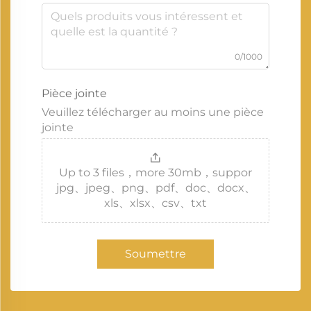
0/1000
Pièce jointe
Veuillez télécharger au moins une pièce
jointe
Up to 3 files，more 30mb，suppor
jpg、jpeg、png、pdf、doc、docx、
xls、xlsx、csv、txt
Soumettre