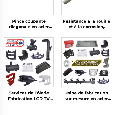
Pince coupante
Résistance à la rouille
diagonale en acier
et à la corrosion,
inoxydable 304
adaptateur à cliquet
multifonctionnelle à
en acier inoxydable
faible magnétisme,
304, faible intensité
outil manuel
magnétique, poignée
déportée
Usine de fabrication
Services de Tôlerie
sur mesure en acier
Fabrication LCD TV
inoxydable Découpe
Découpe Laser Pliage
laser de tôlerie
Emboutissage Profond