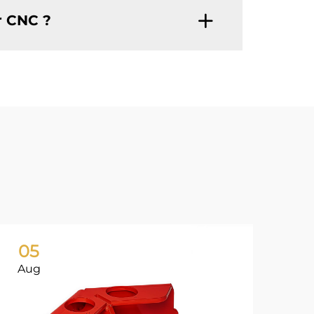
r CNC ?
05
0
Aug
Ju