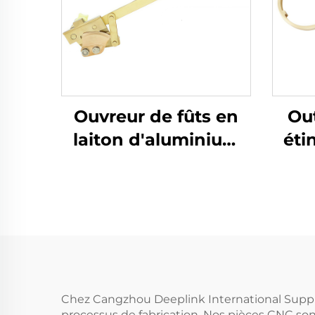
Ouvreur de fûts en
Out
laiton d'aluminium
éti
pour fûts en fer avec
d'
liquides
bar
inflammables dans
le secteur pétrolier
Chez Cangzhou Deeplink International Suppl
processus de fabrication. Nos pièces CNC son