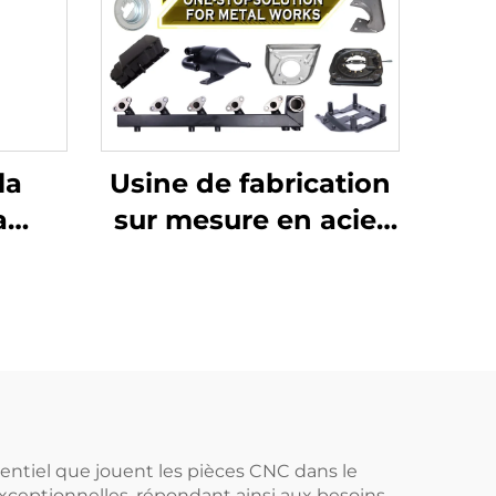
la
Usine de fabrication
a
sur mesure en acier
inoxydable Découpe
iquet
laser de tôlerie
able
Soudage
nsité
Emboutissage
,
Fabrication de tôlerie
tée
ntiel que jouent les pièces CNC dans le
exceptionnelles, répondant ainsi aux besoins