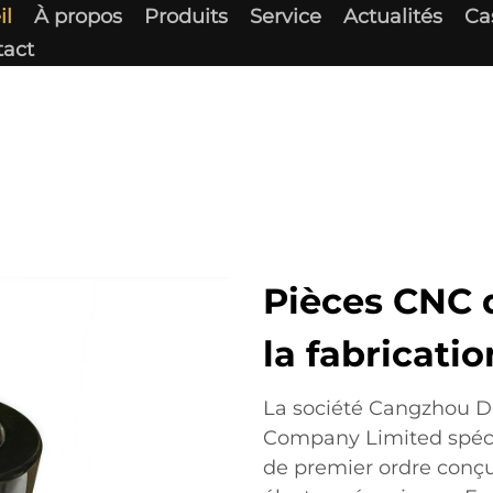
il
À propos
Produits
Service
Actualités
Ca
tact
Pièces CNC 
la fabricati
La société Cangzhou De
Company Limited spécia
de premier ordre conçu