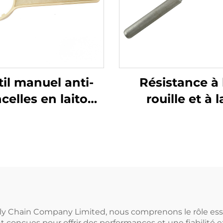
il manuel anti-
Résistance à 
ncelles en laiton
rouille et à l
aluminium pour
corrosion,
ils de tonne Clé
adaptateur à cl
sur mesure
en acier inoxyd
304, faible inte
magnétique
poignée dépor
y Chain Company Limited, nous comprenons le rôle esse
t conçues pour offrir des performances et une fiabilité 