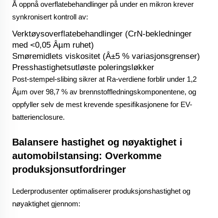
Å oppnå overflatebehandlinger på under en mikron krever
synkronisert kontroll av:
Verktøysoverflatebehandlinger (CrN-bekledninger
med <0,05 Âµm ruhet)
Smøremidlets viskositet (Â±5 % variasjonsgrenser)
Presshastighetsutløste poleringsløkker
Post-stempel-slibing sikrer at Ra-verdiene forblir under 1,2
Âµm over 98,7 % av brennstoffledningskomponentene, og
oppfyller selv de mest krevende spesifikasjonene for EV-
batterienclosure.
Balansere hastighet og nøyaktighet i
automobilstansing: Overkomme
produksjonsutfordringer
Lederprodusenter optimaliserer produksjonshastighet og
nøyaktighet gjennom: