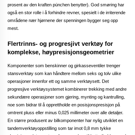
prosent av den kraften púnchen benytter). God smøring har
også en stor rolle i å forhindre revner, spesielt i de irriterende
områdene nær hjørnene der spenningen bygger seg opp
mest.
Flertrinns- og progresjivt verktøy for
komplekse, høypresisjonsgeometrier
Komponenter som benskinner og girkasseventiler trenger
stansverktøy som kan håndtere mellom seks og tolv ulike
operasjoner innenfor ett og samme verktøysett. Det
progresjive verktøysystemet kombinerer trekking med andre
sekundære operasjoner som gjering, mynting og kantrulling,
noe som bidrar til å opprettholde en posisjonspresisjon på
omtrent pluss eller minus 0,025 millimeter over alle detaljer.
En større produsent av bilkomponenter har nylig utviklet en
tandemverktøyoppstilling som tar imot 0,8 mm tykke