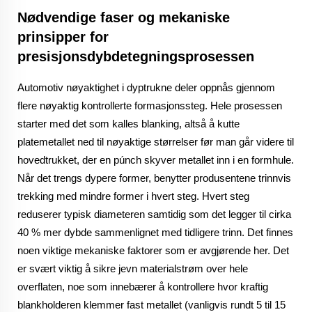
Nødvendige faser og mekaniske
prinsipper for
presisjonsdybdetegningsprosessen
Automotiv nøyaktighet i dyptrukne deler oppnås gjennom
flere nøyaktig kontrollerte formasjonssteg. Hele prosessen
starter med det som kalles blanking, altså å kutte
platemetallet ned til nøyaktige størrelser før man går videre til
hovedtrukket, der en púnch skyver metallet inn i en formhule.
Når det trengs dypere former, benytter produsentene trinnvis
trekking med mindre former i hvert steg. Hvert steg
reduserer typisk diameteren samtidig som det legger til cirka
40 % mer dybde sammenlignet med tidligere trinn. Det finnes
noen viktige mekaniske faktorer som er avgjørende her. Det
er svært viktig å sikre jevn materialstrøm over hele
overflaten, noe som innebærer å kontrollere hvor kraftig
blankholderen klemmer fast metallet (vanligvis rundt 5 til 15