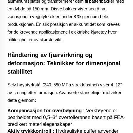
aluminiumsplater og transformerer dem til batteribakker med
en dybde på 150 mm. Disse bakker viser seg å ha
variasjoner i veggtykkelsen under 8 % gjennom hele
produksjonen. En slik presisjon er akkurat det som kreves
for de krevende applikasjonene i elektriske kjøretøy hvor
pålitelighet er av største vikt.
Håndtering av fjærvirkning og
deformasjon: Teknikker for dimensjonal
stabilitet
Selv høystyrkstål (340–590 MPa strekkfasthet) viser 4–12°
av fjæring etter formasjon. Avanserte stanselinjer motvirker
dette gjennom:
Kompensasjon for overbøyning
: Verktøyene er
bearbeidet med 0,5–3° overtolleranse basert på FEA-
predikert materialegenskaper
Aktiv trykkkontroll
: Hydrauliske puffer anvender