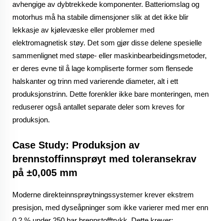
avhengige av dybtrekkede komponenter. Batteriomslag og
motorhus må ha stabile dimensjoner slik at det ikke blir
lekkasje av kjølevæske eller problemer med
elektromagnetisk støy. Det som gjør disse delene spesielle
sammenlignet med støpe- eller maskinbearbeidingsmetoder,
er deres evne til å lage kompliserte former som flensede
halskanter og trinn med varierende diameter, alt i ett
produksjonstrinn. Dette forenkler ikke bare monteringen, men
reduserer også antallet separate deler som kreves for
produksjon.
Case Study: Produksjon av
brennstoffinnsprøyt med toleransekrav
på ±0,005 mm
Moderne direkteinnsprøytningssystemer krever ekstrem
presisjon, med dyseåpninger som ikke varierer med mer enn
0,2 % under 250 bar brennstofftrykk. Dette krever: