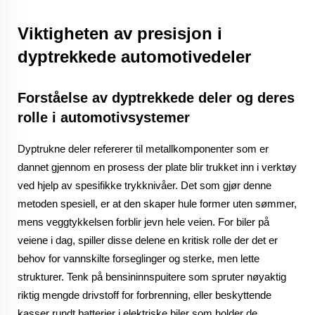
Viktigheten av presisjon i
dyptrekkede automotivedeler
Forståelse av dyptrekkede deler og deres
rolle i automotivsystemer
Dyptrukne deler refererer til metallkomponenter som er
dannet gjennom en prosess der plate blir trukket inn i verktøy
ved hjelp av spesifikke trykknivåer. Det som gjør denne
metoden spesiell, er at den skaper hule former uten sømmer,
mens veggtykkelsen forblir jevn hele veien. For biler på
veiene i dag, spiller disse delene en kritisk rolle der det er
behov for vannskilte forseglinger og sterke, men lette
strukturer. Tenk på bensininnspuitere som spruter nøyaktig
riktig mengde drivstoff for forbrenning, eller beskyttende
kasser rundt batterier i elektriske biler som holder de