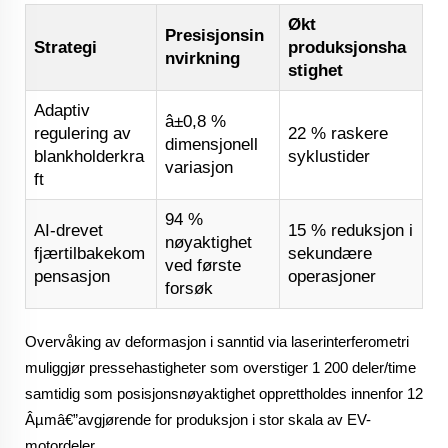
Økt
Presisjonsin
Strategi
produksjonsha
nvirkning
stighet
Adaptiv
â±0,8 %
regulering av
22 % raskere
dimensjonell
blankholderkra
syklustider
variasjon
ft
94 %
AI-drevet
15 % reduksjon i
nøyaktighet
fjærtilbakekom
sekundære
ved første
pensasjon
operasjoner
forsøk
Overvåking av deformasjon i sanntid via laserinterferometri
muliggjør pressehastigheter som overstiger 1 200 deler/time
samtidig som posisjonsnøyaktighet opprettholdes innenfor 12
Âµmâ€”avgjørende for produksjon i stor skala av EV-
motordeler.