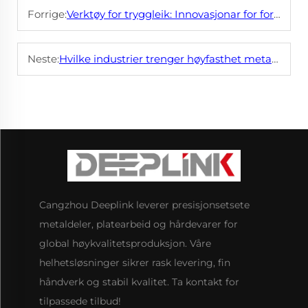
Forrige:
Verktøy for tryggleik: Innovasjonar for forbetra vern på arbeidsplassen
Neste:
Hvilke industrier trenger høyfasthet metallklemmer?
Cangzhou Deeplink leverer presisjonsetsete
metaldeler, platearbeid og hårdevarer for
global høykvalitetsproduksjon. Våre
helhetsløsninger sikrer rask levering, fin
håndverk og stabil kvalitet. Ta kontakt for
tilpassede tilbud!