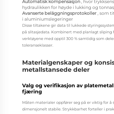
Automatisk kompensasjon
, hvor trykksen
hydraulikken for høyde i lukking og tonnas
Avanserte beläggningsprotokoller
, som t
i aluminiumslegeringer
Disse tiltakene gir data til lukkede styringssys
på slitasjedata. Kombinert med planlagt sliping 
verktøyene med opptil 300 % samtidig som del
toleranseklasser.
Materialgenskaper og konsis
metallstansede deler
Valg og verifikasjon av platemetal
fjæring
Måten materialer oppfører seg på er viktig for 
dimensjonelt stabile. Strykkbarhet forteller i pra