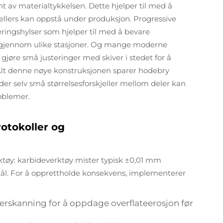
t av materialtykkelsen. Dette hjelper til med å
 ellers kan oppstå under produksjon. Progressive
eringshylser som hjelper til med å bevare
 gjennom ulike stasjoner. Og mange moderne
 gjøre små justeringer med skiver i stedet for å
Alt denne nøye konstruksjonen sparer hodebry
, der selv små størrelsesforskjeller mellom deler kan
roblemer.
rotokoller og
erktøy: karbideverktøy mister typisk ±0,01 mm
stål. For å opprettholde konsekvens, implementerer
aserskanning for å oppdage overflateerosjon før