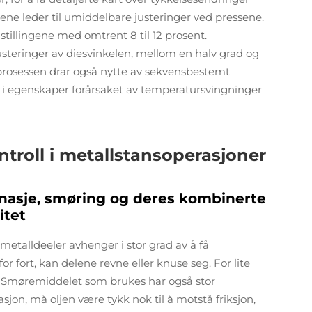
ne leder til umiddelbare justeringer ved pressene.
stillingene med omtrent 8 til 12 prosent.
usteringer av diesvinkelen, mellom en halv grad og
 prosessen drar også nytte av sekvensbestemt
er i egenskaper forårsaket av temperatursvingninger
troll i metallstansoperasjoner
nasje, smøring og deres kombinerte
itet
metalldeeler avhenger i stor grad av å få
or fort, kan delene revne eller knuse seg. For lite
er. Smøremiddelet som brukes har også stor
on, må oljen være tykk nok til å motstå friksjon,