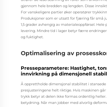
gjennom hele bredden og lengden. Disse innsikte
For vanskeligere partier øker operatører trykkinn
Produksjoner som er utsatt for fjæring får små j
1,5 grader avhengig av materialeoppførsel. Hele
levering. Mindre tid i lager betyr færre endring
og fuktighet.
Optimalisering av prosesskon
Presseparametere: Hastighet, ton
innvirkning på dimensjonell stabil
Å opprettholde dimensjonal stabilitet i stansede 
presjusteringene helt riktige. Hvis maskinen går f
trykk betyr at delen ikke formas ordentlig hell
betydning. Når man jobber med alvorlig deformasj