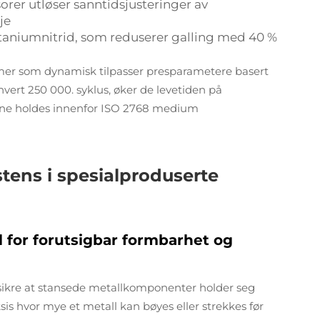
sorer utløser sanntidsjusteringer av
je
itaniumnitrid, som reduserer galling med 40 %
temer som dynamisk tilpasser presparametere basert
hvert 250 000. syklus, øker de levetiden på
ene holdes innenfor ISO 2768 medium
tens i spesialproduserte
l for forutsigbar formbarhet og
å sikre at stansede metallkomponenter holder seg
ksis hvor mye et metall kan bøyes eller strekkes før