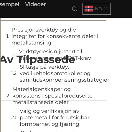
ksempel
Videoer
NO
Innholdsfortegnelse
Presisjonsverktøy og die-
integritet for konsekvente deler i
metallstansing
Verktøydesign justert til
 Av Tilpassede
deltoleranser og GD&T-krav
Slitasje på verktøy,
vedlikeholdsprotokoller og
sanntidskompenseringsstrategier
Materialgenskaper og
konsistens i spesialproduserte
metallstansede deler
Valg og verifikasjon av
platemetall for forutsigbar
formbarhet og fjæring