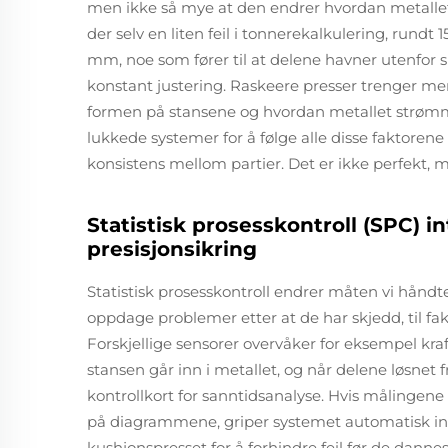
men ikke så mye at den endrer hvordan metallet spr
der selv en liten feil i tonnerekalkulering, rundt 
mm, noe som fører til at delene havner utenfor sp
konstant justering. Raskeere presser trenger 
formen på stansene og hvordan metallet strømme
lukkede systemer for å følge alle disse faktor
konsistens mellom partier. Det er ikke perfekt, 
Statistisk prosesskontroll (SPC) i
presisjonsikring
Statistisk prosesskontroll endrer måten vi håndte
oppdage problemer etter at de har skjedd, til f
Forskjellige sensorer overvåker for eksempel kr
stansen går inn i metallet, og når delene løsnet f
kontrollkort for sanntidsanalyse. Hvis målinge
på diagrammene, griper systemet automatisk inn
kushjonspresset for å forhindre feil før de dannes