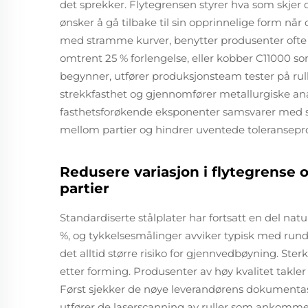
det sprekker. Flytegrensen styrer hva som skjer d
ønsker å gå tilbake til sin opprinnelige form nå
med stramme kurver, benytter produsenter ofte
omtrent 25 % forlengelse, eller kobber C11000 so
begynner, utfører produksjonsteam tester på rul
strekkfasthet og gjennomfører metallurgiske anal
fasthetsforøkende eksponenter samsvarer med spes
mellom partier og hindrer uventede toleransep
Redusere variasjon i flytegrense 
partier
Standardiserte stålplater har fortsatt en del natu
%, og tykkelsesmålinger avviker typisk med rund
det alltid større risiko for gjennvedbøyning. Ste
etter forming. Produsenter av høy kvalitet takl
Først sjekker de nøye leverandørens dokumentasjo
utfører de laserscanning av ruller som ankommer,