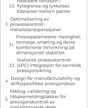
Redusere variasjon i
flytegrense og tykkelses
toleranse mellom partier
Optimalisering av
prosesskontroll i
metallstansoperasjoner
Presseparametere: Hastighet,
tonnasje, smøring og deres
kombinerte innvirkning på
dimensjonell stabilitet
Statistisk prosesskontroll
(SPC) integrasjon for sanntids
presisjonsikring
Design for manufacturability og
driftsspesifikke presisjonskrav
Måling, validering og
tilbakemeldingsløkker for
presisjonskontroll av
metallstansede deler