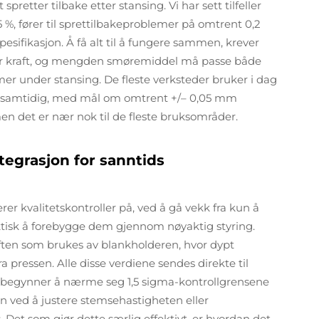
etter tilbake etter stansing. Vi har sett tilfeller
15 %, fører til sprettilbakeproblemer på omtrent 0,2
esifikasjon. Å få alt til å fungere sammen, krever
mer kraft, og mengden smøremiddel må passe både
r under stansing. De fleste verksteder bruker i dag
ene samtidig, med mål om omtrent +/– 0,05 mm
men det er nær nok til de fleste bruksområder.
ntegrasjon for sanntids
rer kvalitetskontroller på, ved å gå vekk fra kun å
aktisk å forebygge dem gjennom nøyaktig styring.
aften som brukes av blankholderen, hvor dypt
ra pressen. Alle disse verdiene sendes direkte til
ne begynner å nærme seg 1,5 sigma-kontrollgrensene
 ved å justere stemsehastigheten eller
. Det som gjør dette særlig effektivt, er hvordan det