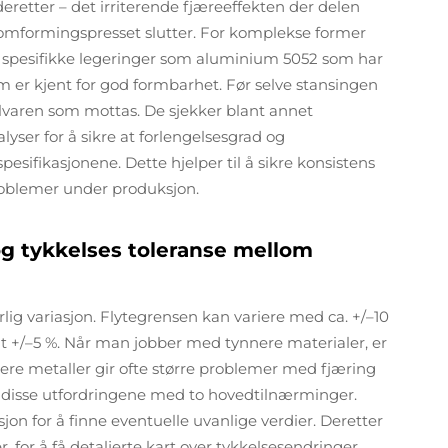
eretter – det irriterende fjæreeffekten der delen
r omformingspresset slutter. For komplekse former
 spesifikke legeringer som aluminium 5052 som har
m er kjent for god formbarhet. Før selve stansingen
lvaren som mottas. De sjekker blant annet
yser for å sikre at forlengelsesgrad og
ifikasjonene. Dette hjelper til å sikre konsistens
roblemer under produksjon.
og tykkelses toleranse mellom
rlig variasjon. Flytegrensen kan variere med ca. +/–10
t +/–5 %. Når man jobber med tynnere materialer, er
rkere metaller gir ofte større problemer med fjæring
er disse utfordringene med to hovedtilnærminger.
n for å finne eventuelle uvanlige verdier. Deretter
 for å få detaljerte kart over tykkelsesendringer