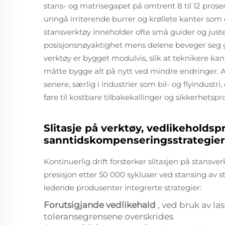
stans- og matrisegapet på omtrent 8 til 12 prosen
unngå irriterende burrer og krøllete kanter som
stansverktøy inneholder ofte små guider og just
posisjonsnøyaktighet mens delene beveger seg
verktøy er bygget modulvis, slik at teknikere kan
måtte bygge alt på nytt ved mindre endringer. 
senere, særlig i industrier som bil- og flyindustri
føre til kostbare tilbakekallinger og sikkerhetsp
Slitasje på verktøy, vedlikeholdsp
sanntidskompenseringsstrategier
Kontinuerlig drift forsterker slitasjen på stansv
presisjon etter 50 000 sykluser ved stansing av 
ledende produsenter integrerte strategier:
Forutsigjande vedlikehald
, ved bruk av l
toleransegrensene overskrides