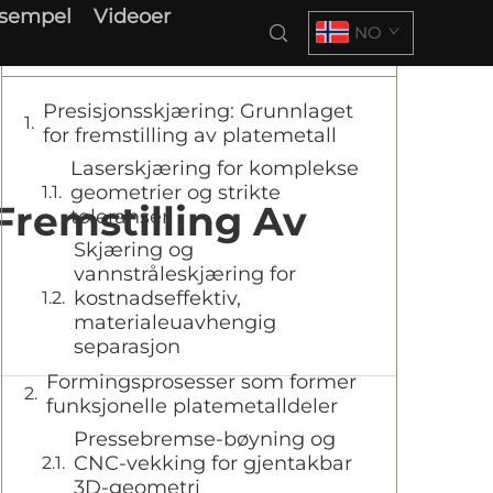
ksempel
Videoer
NO
Innholdsfortegnelse
Presisjonsskjæring: Grunnlaget
for fremstilling av platemetall
Laserskjæring for komplekse
geometrier og strikte
Fremstilling Av
toleranser
Skjæring og
vannstråleskjæring for
kostnadseffektiv,
materialeuavhengig
separasjon
Formingsprosesser som former
funksjonelle platemetalldeler
Pressebremse-bøyning og
CNC-vekking for gjentakbar
3D-geometri