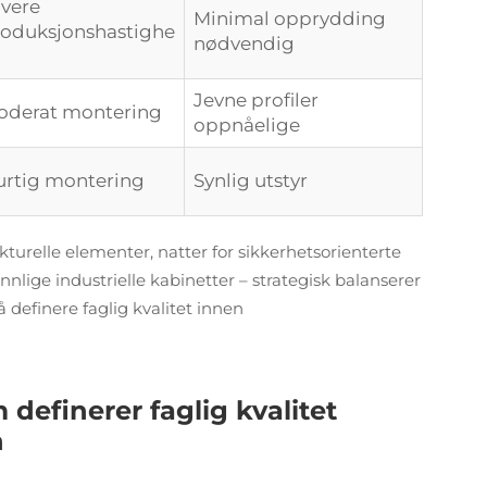
vere
Minimal opprydding
oduksjonshastighe
nødvendig
Jevne profiler
oderat montering
oppnåelige
rtig montering
Synlig utstyr
turelle elementer, natter for sikkerhetsorienterte
nnlige industrielle kabinetter – strategisk balanserer
å definere faglig kvalitet innen
definerer faglig kvalitet
n