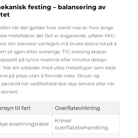
mekanisk festing – balansering av
itet
kjellen når det gjelder hvor sterkt noe er, hvor lenge
ykke metalldelar der fart er avgjerande, utfører MIG-
selv om sveivarar vanlegvis må bruke ekstra tid på å
m sit igjen etter sveisinga. TIG-sveising skapar
spesielt på tynne material eller innvikla design.
 Når ein arbeider med ulike metalltyper som ikkje
ne på plass utan å forvride noko. Skruar og
ærskild når vedlikehald skal skje seinare eller når
 seinare.
nsyn til fart
Overflatevirkning
Krever
ye avsetningsrater
overflatebehandling