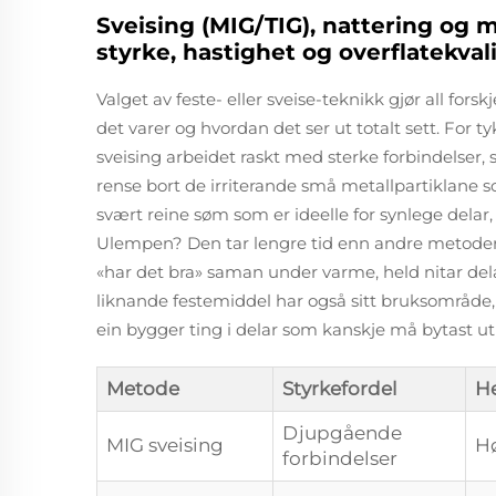
Sveising (MIG/TIG), nattering og 
styrke, hastighet og overflatekval
Valget av feste- eller sveise-teknikk gjør all fors
det varer og hvordan det ser ut totalt sett. For t
sveising arbeidet raskt med sterke forbindelser, 
rense bort de irriterande små metallpartiklane so
svært reine søm som er ideelle for synlege delar, 
Ulempen? Den tar lengre tid enn andre metoder.
«har det bra» saman under varme, held nitar dela
liknande festemiddel har også sitt bruksområde, s
ein bygger ting i delar som kanskje må bytast ut
Metode
Styrkefordel
He
Djupgående
MIG sveising
Hø
forbindelser