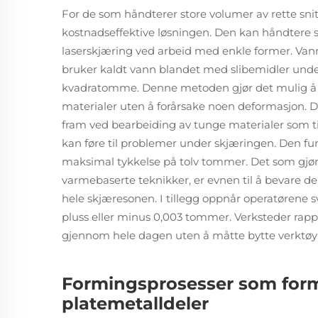
For de som håndterer store volumer av rette snit
kostnadseffektive løsningen. Den kan håndtere 
laserskjæring ved arbeid med enkle former. Vannst
bruker kaldt vann blandet med slibemidler unde
kvadratomme. Denne metoden gjør det mulig å
materialer uten å forårsake noen deformasjon. D
fram ved bearbeiding av tunge materialer som ti
kan føre til problemer under skjæringen. Den f
maksimal tykkelse på tolv tommer. Det som gjør v
varmebaserte teknikker, er evnen til å bevare d
hele skjæresonen. I tillegg oppnår operatørene s
pluss eller minus 0,003 tommer. Verksteder rapp
gjennom hele dagen uten å måtte bytte verktøy
Formingsprosesser som form
platemetalldeler