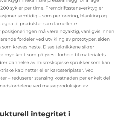
verktyg i mekaniske presseanlegg for å lage
200 sykler per time. Fremdriftsstansverktyg er
erasjoner samtidig – som perforering, blanking og
t egna til produkter som lamellerte
r posisjoneringen må være nøyaktig, vanligvis innen
arende fordeler ved utvikling av prototyper, siden
a som kreves neste. Disse teknikkene sikrer
r mye kraft som påføres i forhold til materialets
ndrer dannelse av mikroskopiske sprukker som kan
iske kabinetter eller karosseriplater. Ved
er – reduserer stansing kostnaden per enkelt del
ostnadsfordelene ved masseproduksjon av
turell integritet i