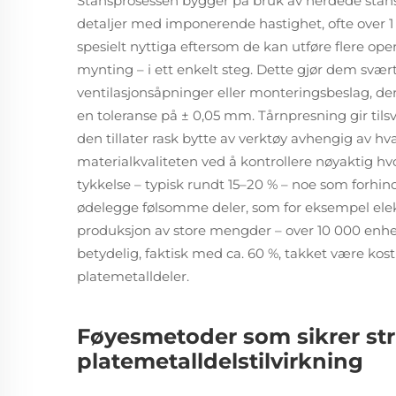
Stansprosessen bygger på bruk av herdede stans
detaljer med imponerende hastighet, ofte over 1 
spesielt nyttiga eftersom de kan utføre flere op
mynting – i ett enkelt steg. Dette gjør dem svær
ventilasjonsåpninger eller monteringsbeslag, de
en toleranse på ± 0,05 mm. Tårnpresning gir tilsv
den tillater rask bytte av verktøy avhengig av hv
materialkvaliteten ved å kontrollere nøyaktig hvo
tykkelse – typisk rundt 15–20 % – noe som forhi
ødelegge følsomme deler, som for eksempel elektr
produksjon av store mengder – over 10 000 enhet
betydelig, faktisk med ca. 60 %, takket være k
platemetalldeler.
Føyesmetoder som sikrer struk
platemetalldelstilvirkning