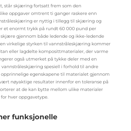
t, står skjæring fortsatt frem som den
slike oppgaver omtrent ti ganger raskere enn
råleskjæring er nyttig i tillegg til skjæring og
r et enormt trykk på rundt 60 000 pund per
 skjære gjennom både ledende og ikke-ledende
en virkelige styrken til vannstråleskjæring kommer
tan eller lagdelte komposittmaterialer, der varme
ungerer også utmerket på tykke deler med en
annstråleskjæring spesiell i forhold til andre
e opprinnelige egenskapene til materialet gjennom
vært nøyaktige resultater innenfor en toleranse på
orterer at de kan bytte mellom ulike materialer
 for hver oppgavetype.
er funksjonelle