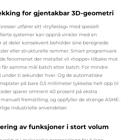
kking for gjentakbar 3D-geometri
esser utfører sitt «trylleslag» med spesielt
llerte systemer kan oppnå vinkler med en
r at deler konsekvent beholder sine beregnede
eksler eller strukturelle rammer. Smart programvare
ende fenomenet der metallet vil «hoppe» tilbake mot
 del får samme mål batch etter batch. For mindre
ne i under ti sekunder hver. Og de automatiske
splater på bare 0,5 millimeter tykkelse helt opp til
steder sparer omtrent 40 prosent på ekstra
d manuell fremstilling, og oppfyller de strenge ASME-
lige industrielle anvendelser.
ering av funksjoner i stort volum