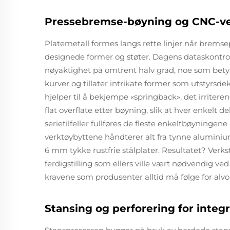
Pressebremse-bøyning og CNC-ve
Platemetall formes langs rette linjer når bremsepr
designede former og støter. Dagens dataskontro
nøyaktighet på omtrent halv grad, noe som bety
kurver og tillater intrikate former som utstyrsd
hjelper til å bekjempe «springback», det irriter
flat overflate etter bøyning, slik at hver enkelt
serietilfeller fullføres de fleste enkeltbøyninge
verktøybyttene håndterer alt fra tynne aluminium
6 mm tykke rustfrie stålplater. Resultatet? Verk
ferdigstilling som ellers ville vært nødvendig ve
kravene som produsenter alltid må følge for alvor
Stansing og perforering for integr