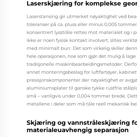
Laserskjæring for komplekse geom
Laserstansing gir utmerket nøyaktighet ved bea
toleranser på ca. pluss eller minus 0,005 tommer
konsentrert lysstråle rettes mot materialet og i p
ikke er noen fysisk kontakt involvert, slites verk
med minimalt burr. Det som virkelig skiller den
hele operasjonen, noe som gjør det mulig å lag
tradisjonelle maskinbearbeidingsmetoder. Derfor 
annet monteringsbeslag for luftfartøyer, kabinet
presisjonskomponenter der nøyaktighet er avgjø
aluminiumsplater til ganske tykke rustfrie stålpl
små – vanligvis under 0,004 tommer brede. Dette 
metallene i deler som må tåle reell mekanisk be
Skjæring og vannstråleskjæring fo
materialeuavhengig separasjon