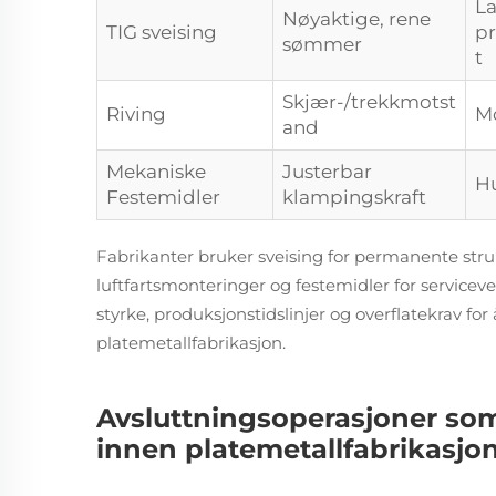
La
Nøyaktige, rene
TIG sveising
pr
sømmer
t
Skjær-/trekkmotst
Riving
M
and
Mekaniske
Justerbar
Hu
Festemidler
klampingskraft
Fabrikanter bruker sveising for permanente struk
luftfartsmonteringer og festemidler for serviceve
styrke, produksjonstidslinjer og overflatekrav for 
platemetallfabrikasjon.
Avsluttningsoperasjoner som 
innen platemetallfabrikasjo