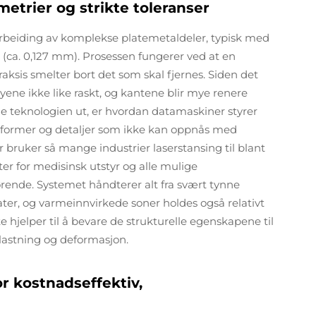
etrier og strikte toleranser
rbeiding av komplekse platemetaldeler, typisk med
 (ca. 0,127 mm). Prosessen fungerer ved at en
raksis smelter bort det som skal fjernes. Siden det
tøyene ikke like raskt, og kantene blir mye renere
ne teknologien ut, er hvordan datamaskiner styrer
e former og detaljer som ikke kan oppnås med
bruker så mange industrier laserstansing til blant
ter for medisinsk utstyr og alle mulige
rende. Systemet håndterer alt fra svært tynne
ater, og varmeinnvirkede soner holdes også relativt
hjelper til å bevare de strukturelle egenskapene til
lastning og deformasjon.
r kostnadseffektiv,