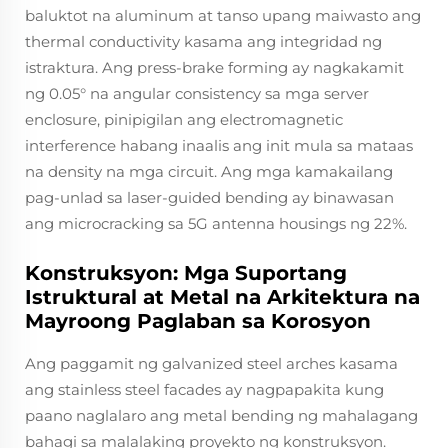
baluktot na aluminum at tanso upang maiwasto ang
thermal conductivity kasama ang integridad ng
istraktura. Ang press-brake forming ay nagkakamit
ng 0.05° na angular consistency sa mga server
enclosure, pinipigilan ang electromagnetic
interference habang inaalis ang init mula sa mataas
na density na mga circuit. Ang mga kamakailang
pag-unlad sa laser-guided bending ay binawasan
ang microcracking sa 5G antenna housings ng 22%.
Konstruksyon: Mga Suportang
Istruktural at Metal na Arkitektura na
Mayroong Paglaban sa Korosyon
Ang paggamit ng galvanized steel arches kasama
ang stainless steel facades ay nagpapakita kung
paano naglalaro ang metal bending ng mahalagang
bahagi sa malalaking proyekto ng konstruksyon.