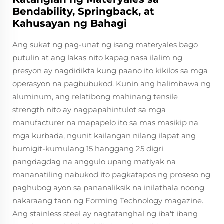
Bendability, Springback, at
Kahusayan ng Bahagi
Ang sukat ng pag-unat ng isang materyales bago
putulin at ang lakas nito kapag nasa ilalim ng
presyon ay nagdidikta kung paano ito kikilos sa mga
operasyon na pagbubukod. Kunin ang halimbawa ng
aluminum, ang relatibong mahinang tensile
strength nito ay nagpapahintulot sa mga
manufacturer na mapapelo ito sa mas masikip na
mga kurbada, ngunit kailangan nilang ilapat ang
humigit-kumulang 15 hanggang 25 digri
pangdagdag na anggulo upang matiyak na
mananatiling nabukod ito pagkatapos ng proseso ng
paghubog ayon sa pananaliksik na inilathala noong
nakaraang taon ng Forming Technology magazine.
Ang stainless steel ay nagtatanghal ng iba't ibang