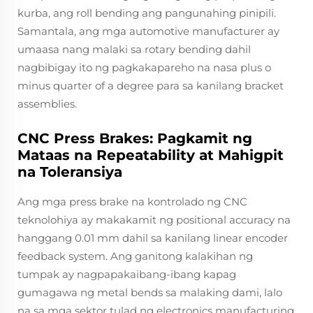
kurba, ang roll bending ang pangunahing pinipili.
Samantala, ang mga automotive manufacturer ay
umaasa nang malaki sa rotary bending dahil
nagbibigay ito ng pagkakapareho na nasa plus o
minus quarter of a degree para sa kanilang bracket
assemblies.
CNC Press Brakes: Pagkamit ng
Mataas na Repeatability at Mahigpit
na Toleransiya
Ang mga press brake na kontrolado ng CNC
teknolohiya ay makakamit ng positional accuracy na
hanggang 0.01 mm dahil sa kanilang linear encoder
feedback system. Ang ganitong kalakihan ng
tumpak ay nagpapakaibang-ibang kapag
gumagawa ng metal bends sa malaking dami, lalo
na sa mga sektor tulad ng electronics manufacturing