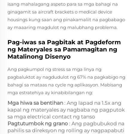
isang mahalagang aspeto para sa mga bahagi na
ginagamit sa aircraft brackets o medical device
housings kung saan ang pinakamaliit na pagbabago
ay maaaring magdulot ng malubhang problema.
Pag-iwas sa Pagbitak at Pagdeform
ng Materyales sa Pamamagitan ng
Matalinong Disenyo
Ang pagkumpol ng stress sa mga linya ng
pagbaluktot ay nagdudulot ng 67% na pagkabigo ng
bahagi sa mataas na cycle ng aplikasyon. Mabisang
mga estratehiya ay kinabibilangan ng:
Mga hiwa sa bentihan
: Ang lapad na 1.5x ang
kapal ng materyales ay nagbaba ng pagputok
sa mga electrical contact ng tanso
Pagtutumbok ng grano
: Ang pagbubukod na
pahilis sa direksyon ng rolling ay nagpapabuti