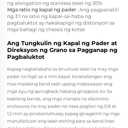
ng elongation ng stainless steel ng 30%
Mga ratio ng kapal ng pader
: Ang pagpanatili
ng 3:1 na ratio ng kapal-sa-haba ng
pagbaluktot ay nakakapigil ng distorsyon sa
mga bahagi ng chassis ng kotse
Ang Tungkulin ng Kapal ng Pader at
Direksyon ng Grano sa Pagganap ng
Pagbaluktot
Kapag nagtatrabaho sa structural steel na may mga
pader na higit sa 4 mm kapal, kinakailangan ang
mas malaking bend radii upang mabawasan ang
mga isyu ng springback habang ginagawa ito. Sa
kabilang banda, ang mga manipis na electronic
enclosures na may pader na nasa pagitan ng 0.8 at
1.2 mm ay pinakamahusay kapag ginagamit ng mga
manufacturer ang laser etching para sa bend lines