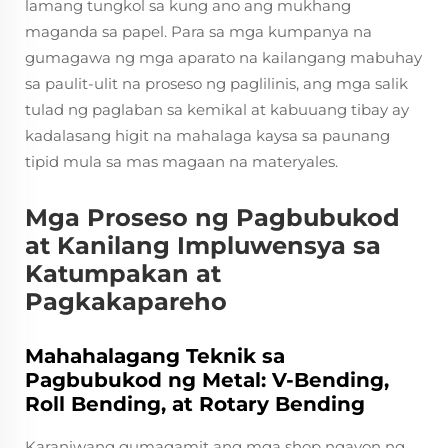
lamang tungkol sa kung ano ang mukhang
maganda sa papel. Para sa mga kumpanya na
gumagawa ng mga aparato na kailangang mabuhay
sa paulit-ulit na proseso ng paglilinis, ang mga salik
tulad ng paglaban sa kemikal at kabuuang tibay ay
kadalasang higit na mahalaga kaysa sa paunang
tipid mula sa mas magaan na materyales.
Mga Proseso ng Pagbubukod
at Kanilang Impluwensya sa
Katumpakan at
Pagkakapareho
Mahahalagang Teknik sa
Pagbubukod ng Metal: V-Bending,
Roll Bending, at Rotary Bending
Karaniwang gumagamit ang mga shop ngayon ng