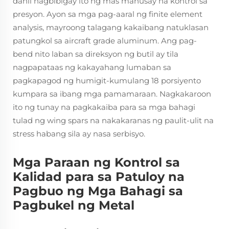
dahil nagbibigay ito ng mas mahusay na kontrol sa
presyon. Ayon sa mga pag-aaral ng finite element
analysis, mayroong talagang kakaibang natuklasan
patungkol sa aircraft grade aluminum. Ang pag-
bend nito laban sa direksyon ng butil ay tila
nagpapataas ng kakayahang lumaban sa
pagkapagod ng humigit-kumulang 18 porsiyento
kumpara sa ibang mga pamamaraan. Nagkakaroon
ito ng tunay na pagkakaiba para sa mga bahagi
tulad ng wing spars na nakakaranas ng paulit-ulit na
stress habang sila ay nasa serbisyo.
Mga Paraan ng Kontrol sa
Kalidad para sa Patuloy na
Pagbuo ng Mga Bahagi sa
Pagbukel ng Metal