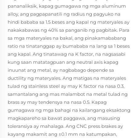
pananaliksik, kapag gumagawa ng mga aluminum
alloy, ang pagpapanatili ng radius ng pagyuko na
hindi bababa sa 1.5 beses ang kapal ng materyales ay
nakakabawas ng 40% sa panganib ng pagbitak. Para
sa mga materyales na bakal, ang pinakamababang
ratio na tinatanggap ay bumababa na lang sa 1 beses
ang kapal. Ang tinatawag na K factor, na nagsasabi
kung saan matatagpuan ang neutral axis kapag
inuunat ang metal, ay nagbabago depende sa
ductility ng materyales. Ang matigas na materyales
tulad ng stainless steel ay may K factor na nasa 0.3,
samantalang ang mas malambot na metal tulad ng
brass ay may tendensya na nasa 0.5. Kapag
gumagawa ng mga bahagi na kailangang eksaktong
magkapareho sa bawat paggawa, ang masusing
toleransiya ay mahalaga. Ang CNC press brakes ay
kayang makamit ang ±0.1 mm na katumpakan,