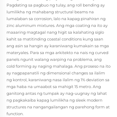
Pagdating sa pagbuo ng tulay, ang roll bending ay
lumilikha ng mahabang structural beams na
lumalaban sa corrosion, lalo na kapag pinahiran ng
zinc aluminum mixtures. Ang mga coating na ito ay
maaaring magtagal nang higit sa kalahating siglo
kahit sa matitinding coastal conditions kung saan
ang asin sa hangin ay karaniwang kumakain sa mga
materyales. Para sa mga arkitekto na nais ng curved
panels ngunit walang warping na problema, ang
cold forming ay naging mahalaga. Ang proseso na ito
ay nagpapanatili ng dimensional changes sa ilalim
ng kontrol, karaniwang nasa ilalim ng 1% deviation sa
mga haba na umaabot sa mahigit 15 metro. Ang
ganitong antas ng tumpak ay nag-uugnay ng lahat
ng pagkakaiba kapag lumilikha ng sleek modern
structures na nangangailangan ng parehong form at
function.