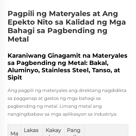
Pagpili ng Materyales at Ang
Epekto Nito sa Kalidad ng Mga
Bahagi sa Pagbending ng
Metal
Karaniwang Ginagamit na Materyales
sa Pagbending ng Metal: Bakal,
Aluminyo, Stainless Steel, Tanso, at
Sipit
Ang pagpili ng materyales ang direktang nagdidikta
sa pagganap at gastos ng mga bahagi sa
pagbending ng metal. Limang metal ang
nangingibabaw sa mga aplikasyon sa industriya:
Lakas
Kakay
Pang
Ma