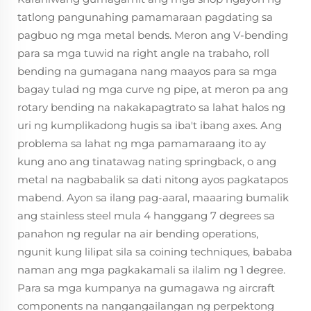
tatlong pangunahing pamamaraan pagdating sa
pagbuo ng mga metal bends. Meron ang V-bending
para sa mga tuwid na right angle na trabaho, roll
bending na gumagana nang maayos para sa mga
bagay tulad ng mga curve ng pipe, at meron pa ang
rotary bending na nakakapagtrato sa lahat halos ng
uri ng kumplikadong hugis sa iba't ibang axes. Ang
problema sa lahat ng mga pamamaraang ito ay
kung ano ang tinatawag nating springback, o ang
metal na nagbabalik sa dati nitong ayos pagkatapos
mabend. Ayon sa ilang pag-aaral, maaaring bumalik
ang stainless steel mula 4 hanggang 7 degrees sa
panahon ng regular na air bending operations,
ngunit kung lilipat sila sa coining techniques, bababa
naman ang mga pagkakamali sa ilalim ng 1 degree.
Para sa mga kumpanya na gumagawa ng aircraft
components na nangangailangan ng perpektong