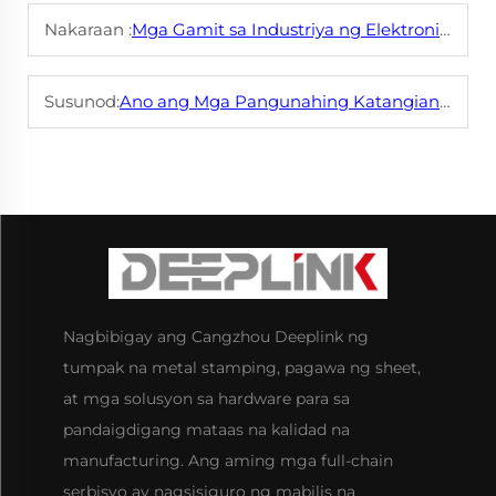
Nakaraan :
Mga Gamit sa Industriya ng Elektronika para sa Metal Stamping?
Susunod:
Ano ang Mga Pangunahing Katangian ng Deep Drawn na Bahagi at Paano Ito Ginagamit?
Nagbibigay ang Cangzhou Deeplink ng
tumpak na metal stamping, pagawa ng sheet,
at mga solusyon sa hardware para sa
pandaigdigang mataas na kalidad na
manufacturing. Ang aming mga full-chain
serbisyo ay nagsisiguro ng mabilis na