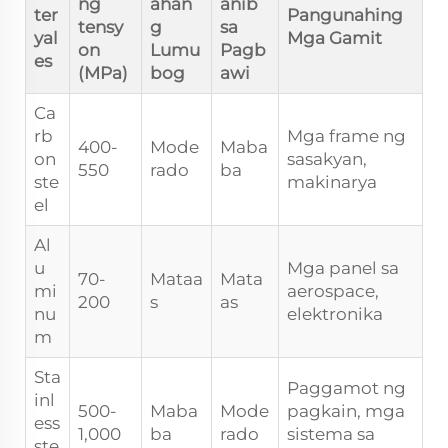
ng
ahan
anib
ter
Pangunahing
tensy
g
sa
yal
Mga Gamit
on
Lumu
Pagb
es
(MPa)
bog
awi
Ca
rb
Mga frame ng
400-
Mode
Maba
on
sasakyan,
550
rado
ba
ste
makinarya
el
Al
u
Mga panel sa
70-
Mataa
Mata
mi
aerospace,
200
s
as
nu
elektronika
m
Sta
Paggamot ng
inl
500-
Maba
Mode
pagkain, mga
ess
1,000
ba
rado
sistema sa
ste