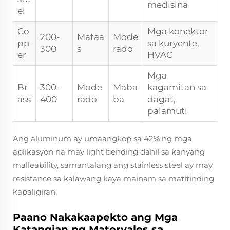
medisina
el
Co
Mga konektor
200-
Mataa
Mode
pp
sa kuryente,
300
s
rado
er
HVAC
Mga
Br
300-
Mode
Maba
kagamitan sa
ass
400
rado
ba
dagat,
palamuti
Ang aluminum ay umaangkop sa 42% ng mga
aplikasyon na may light bending dahil sa kanyang
malleability, samantalang ang stainless steel ay may
resistance sa kalawang kaya mainam sa matitinding
kapaligiran.
Paano Nakakaapekto ang Mga
Katangian ng Materyales sa