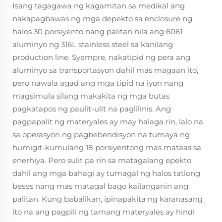
Isang tagagawa ng kagamitan sa medikal ang
nakapagbawas ng mga depekto sa enclosure ng
halos 30 porsiyento nang palitan nila ang 6061
aluminyo ng 316L stainless steel sa kanilang
production line. Syempre, nakatipid ng pera ang
aluminyo sa transportasyon dahil mas magaan ito,
pero nawala agad ang mga tipid na iyon nang
magsimula silang makakita ng mga butas
pagkatapos ng paulit-ulit na paglilinis. Ang
pagpapalit ng materyales ay may halaga rin, lalo na
sa operasyon ng pagbebendisyon na tumaya ng
humigit-kumulang 18 porsiyentong mas mataas sa
enerhiya. Pero sulit pa rin sa matagalang epekto
dahil ang mga bahagi ay tumagal ng halos tatlong
beses nang mas matagal bago kailanganin ang
palitan. Kung babalikan, ipinapakita ng karanasang
ito na ang pagpili ng tamang materyales ay hindi