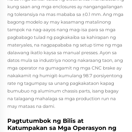
kung saan ang mga enclosures ay nangangailangan
ng toleransiya na mas mababa sa ±0.1 mm. Ang mga
bagong modelo ay may kasamang matalinong
tampok na nag-aayos nang mag-isa para sa mga
pagbabago tulad ng pagkakaiba sa kahirapan ng
materyales, na nagpapababa ng setup time ng mga
dalawang ikatlo kaysa sa manual presses. Ayon sa
datos mula sa industriya noong nakaraang taon, ang
mga operator na gumagamit ng mga CNC brake ay
nakakamit ng humigit-kumulang 98.7 porsiyentong
rate ng tagumpay sa unang pagkakataon kapag
bumubuo ng aluminum chassis parts, isang bagay
na talagang mahalaga sa mga production run na
may mataas na dami.
Pagtutumbok ng Bilis at
Katumpakan sa Mga Operasyon ng