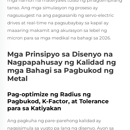
mga hamon na materyales tulad ng pinagtempirang
tanso. Ang mga simulasyon ng proseso ay
nagsusugest na ang pagsasanib ng servo-electric
drives at real-time na pagsubaybay sa kapal ay
maaaring makamit ang akurasyon sa lebel ng
micron para sa mga medikal na bahagi sa 2026.
Mga Prinsipyo sa Disenyo na
Nagpapahusay ng Kalidad ng
mga Bahagi sa Pagbukod ng
Metal
Pag-optimize ng Radius ng
Pagbukod, K-Factor, at Tolerance
para sa Katiyakan
Ang pagkuha ng pare-parehong kalidad ay
nagsisimula sa yugto pa lang ng disenyo. Ayon sa