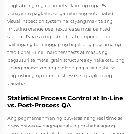
pagbaba ng mga warranty claim ng mga 35
porsiyento pagkatapos gamitin ang automated
visual inspection system na kayang makita ang
irritating orange peel textures sa mga painted
surface. Para sa mga structural component na
kailangang tumanggap ng bigat, ang pagsama ng
traditional Brinell hardness tests at masusing
pagsusuri sa metal grain structures ay nakakatulong
upang maiwasan ang biglang pagkasira dahil sa
pag-usbong ng internal stresses sa paglipas ng
panahon.
Statistical Process Control at In-Line
vs. Post-Process QA
Ang pagmamanman ng puwersa nang real time sa
press brakes ay nagpapadala ng mahahalagang
datos sa mga control chart upang ang mga operator