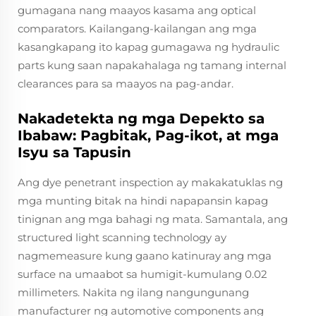
gumagana nang maayos kasama ang optical
comparators. Kailangang-kailangan ang mga
kasangkapang ito kapag gumagawa ng hydraulic
parts kung saan napakahalaga ng tamang internal
clearances para sa maayos na pag-andar.
Nakadetekta ng mga Depekto sa
Ibabaw: Pagbitak, Pag-ikot, at mga
Isyu sa Tapusin
Ang dye penetrant inspection ay makakatuklas ng
mga munting bitak na hindi napapansin kapag
tinignan ang mga bahagi ng mata. Samantala, ang
structured light scanning technology ay
nagmemeasure kung gaano katinuray ang mga
surface na umaabot sa humigit-kumulang 0.02
millimeters. Nakita ng ilang nangungunang
manufacturer ng automotive components ang