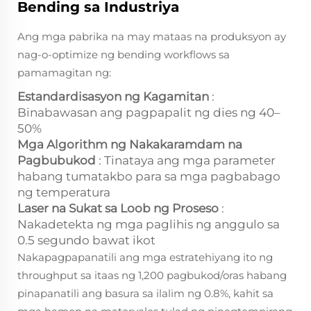
Bending sa Industriya
Ang mga pabrika na may mataas na produksyon ay
nag-o-optimize ng bending workflows sa
pamamagitan ng:
Estandardisasyon ng Kagamitan
:
Binabawasan ang pagpapalit ng dies ng 40–
50%
Mga Algorithm ng Nakakaramdam na
Pagbubukod
: Tinataya ang mga parameter
habang tumatakbo para sa mga pagbabago
ng temperatura
Laser na Sukat sa Loob ng Proseso
:
Nakadetekta ng mga paglihis ng anggulo sa
0.5 segundo bawat ikot
Nakapagpapanatili ang mga estratehiyang ito ng
throughput sa itaas ng 1,200 pagbukod/oras habang
pinapanatili ang basura sa ilalim ng 0.8%, kahit sa