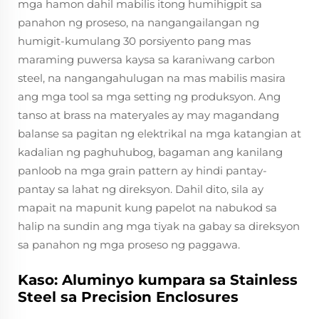
mga hamon dahil mabilis itong humihigpit sa
panahon ng proseso, na nangangailangan ng
humigit-kumulang 30 porsiyento pang mas
maraming puwersa kaysa sa karaniwang carbon
steel, na nangangahulugan na mas mabilis masira
ang mga tool sa mga setting ng produksyon. Ang
tanso at brass na materyales ay may magandang
balanse sa pagitan ng elektrikal na mga katangian at
kadalian ng paghuhubog, bagaman ang kanilang
panloob na mga grain pattern ay hindi pantay-
pantay sa lahat ng direksyon. Dahil dito, sila ay
mapait na mapunit kung papelot na nabukod sa
halip na sundin ang mga tiyak na gabay sa direksyon
sa panahon ng mga proseso ng paggawa.
Kaso: Aluminyo kumpara sa Stainless
Steel sa Precision Enclosures