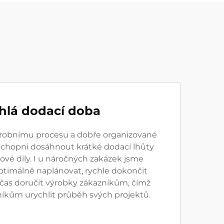
hlá dodací doba
ýrobnímu procesu a dobře organizované
 schopni dosáhnout krátké dodací lhůty
vé díly. I u náročných zakázek jsme
ptimálně naplánovat, rychle dokončit
včas doručit výrobky zákazníkům, čímž
kům urychlit průběh svých projektů.