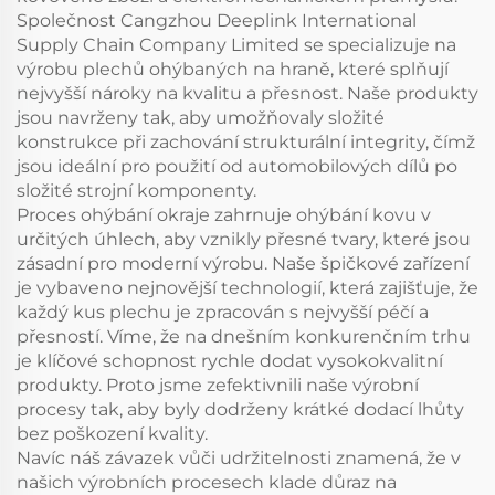
Společnost Cangzhou Deeplink International
Supply Chain Company Limited se specializuje na
výrobu plechů ohýbaných na hraně, které splňují
nejvyšší nároky na kvalitu a přesnost. Naše produkty
jsou navrženy tak, aby umožňovaly složité
konstrukce při zachování strukturální integrity, čímž
jsou ideální pro použití od automobilových dílů po
složité strojní komponenty.
Proces ohýbání okraje zahrnuje ohýbání kovu v
určitých úhlech, aby vznikly přesné tvary, které jsou
zásadní pro moderní výrobu. Naše špičkové zařízení
je vybaveno nejnovější technologií, která zajišťuje, že
každý kus plechu je zpracován s nejvyšší péčí a
přesností. Víme, že na dnešním konkurenčním trhu
je klíčové schopnost rychle dodat vysokokvalitní
produkty. Proto jsme zefektivnili naše výrobní
procesy tak, aby byly dodrženy krátké dodací lhůty
bez poškození kvality.
Navíc náš závazek vůči udržitelnosti znamená, že v
našich výrobních procesech klade důraz na