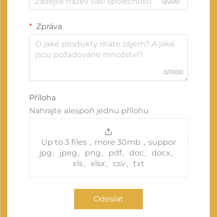
0/200
Zpráva
0/1000
Příloha
Nahrajte alespoň jednu přílohu
Up to 3 files，more 30mb，suppor
jpg、jpeg、png、pdf、doc、docx、
xls、xlsx、csv、txt
Odeslat