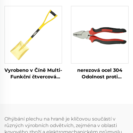
mosazný
mosazná měděná
kovadlinkový
kladívková kladívková
kladívkový nářadí pro
kladiva pro použití ve
použití ve výbušných
výbušných a
a hořlavých
hořlavých prostředích
prostředích
Vyrobeno v Číně Multi-
nerezová ocel 304
Funkční čtvercová
Odolnost proti
lopata s držadlem z
rezavění a korozi
fiberglasu a mosazná
Nízká intenzita
lopata pro použití v
magnetismu s funkcí
prostředích s
upevnění řezacího
nebezpečím výbuchu
nástroje Liniové kleště
Ohýbání plechu na hraně je klíčovou součástí v
různých výrobních odvětvích, zejména v oblasti
kovového zboží a elektromechanickém průmyslu.