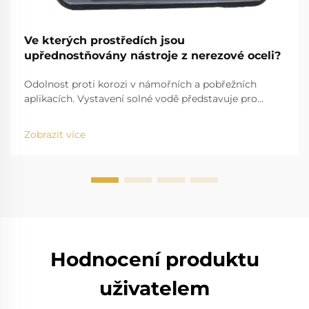
Ve kterých prostředích jsou
upřednostňovány nástroje z nerezové oceli?
Odolnost proti korozi v námořních a pobřežních
aplikacích. Vystavení solné vodě představuje pro
standardní nástroje značnou výzvu. Například
problém solné vody, která se zabodává do běžných
Zobrazit více
nástrojů a způsobuje jejich poškození, je dobře známý.
Vysoká salinita způsobuje r...
Hodnocení produktu
uživatelem