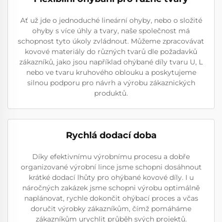
Ať už jde o jednoduché lineární ohyby, nebo o složité
ohyby s více úhly a tvary, naše společnost má
schopnost tyto úkoly zvládnout. Můžeme zpracovávat
kovové materiály do různých tvarů dle požadavků
zákazníků, jako jsou například ohýbané díly tvaru U, L
nebo ve tvaru kruhového oblouku a poskytujeme
silnou podporu pro návrh a výrobu zákaznických
produktů.
Rychlá dodací doba
Díky efektivnímu výrobnímu procesu a dobře
organizované výrobní lince jsme schopni dosáhnout
krátké dodací lhůty pro ohýbané kovové díly. I u
náročných zakázek jsme schopni výrobu optimálně
naplánovat, rychle dokončit ohýbací proces a včas
doručit výrobky zákazníkům, čímž pomáháme
zákazníkům urychlit průběh svých projektů.