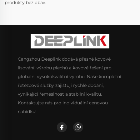
produkty bez obav.
Cangzhou Deeplink dodává přesné kovové
lisování, výrobu plechů a kovové řešení pro
globální vysokokvalitní výrobu. Naše kompletní
řetězcové služby zajišťují rychlé dodání,
vynikající řemeslnost a stabilní kvalitu.
Kontaktujte nás pro individuální cenovou
nabídku!