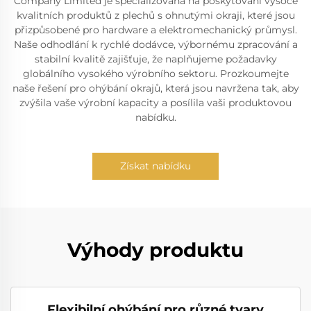
Company Limited je specializována na poskytování vysoce
kvalitních produktů z plechů s ohnutými okraji, které jsou
přizpůsobené pro hardware a elektromechanický průmysl.
Naše odhodlání k rychlé dodávce, výbornému zpracování a
stabilní kvalitě zajišťuje, že naplňujeme požadavky
globálního vysokého výrobního sektoru. Prozkoumejte
naše řešení pro ohýbání okrajů, která jsou navržena tak, aby
zvýšila vaše výrobní kapacity a posílila vaši produktovou
nabídku.
Získat nabídku
Výhody produktu
Flexibilní ohýbání pro různé tvary