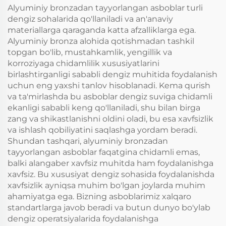
portlovchan joylarda
uchun
Alyuminiy bronzadan tayyorlangan asboblar turli
foydalanish uchun
dengiz sohalarida qo'llaniladi va an'anaviy
materiallarga qaraganda katta afzalliklarga ega.
Alyuminiy bronza alohida qotishmadan tashkil
topgan bo'lib, mustahkamlik, yengillik va
korroziyaga chidamlilik xususiyatlarini
birlashtirganligi sababli dengiz muhitida foydalanish
uchun eng yaxshi tanlov hisoblanadi. Kema qurish
va ta'mirlashda bu asboblar dengiz suviga chidamli
ekanligi sababli keng qo'llaniladi, shu bilan birga
zang va shikastlanishni oldini oladi, bu esa xavfsizlik
va ishlash qobiliyatini saqlashga yordam beradi.
Shundan tashqari, alyuminiy bronzadan
tayyorlangan asboblar faqatgina chidamli emas,
balki alangaber xavfsiz muhitda ham foydalanishga
xavfsiz. Bu xususiyat dengiz sohasida foydalanishda
xavfsizlik ayniqsa muhim bo'lgan joylarda muhim
ahamiyatga ega. Bizning asboblarimiz xalqaro
standartlarga javob beradi va butun dunyo bo'ylab
dengiz operatsiyalarida foydalanishga