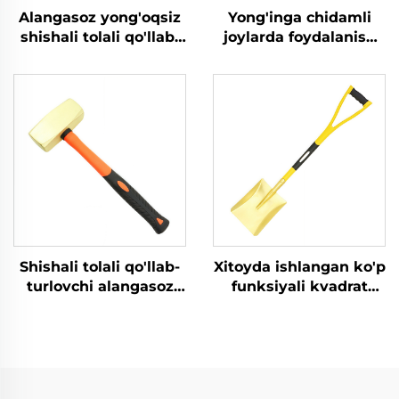
Alangasoz yong'oqsiz
Yong'inga chidamli
shishali tolali qo'llab-
joylarda foydalanish
turlovchi latun ball
uchun German
peinli mis tovushli
uslubidagi metall
bolg'alar yonuvchan
bo'lmagan qo'lli misli
va portlovchan
shtampovka metalli
joylarda foydalanish
urish tayoqchasi
uchun
Shishali tolali qo'llab-
Xitoyda ishlangan ko'p
turlovchi alangasoz
funksiyali kvadrat
o'tkir latunli mis
lopat qo'shimcha
German turidagi qo'l
qo'llab-turuvchi
bilan urish uchun
qo'shimcha lopat
mo'ljallangan bolg'alar
portlashga chidamli
yonuvchan va
sohalarda foydalanish