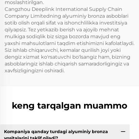
moslashtirilgan.
Cangzhou Deeplink International Supply Chain
Company Limitedning alyuminiy bronza asboblari
sotib olish orqali sifat va ishonchlilikka investitsiya
qilyapsiz. Tez yetkazib berish va ajoyib mehnat
mulkiga sodiqlik biz sizga bozorda mavjud eng
yaxshi mahsulotlarni taqdim etishimizni kafolatlaydi.
Siz ishlab chiqaruvchi, kemalar qurilish joyi yoki
dengiz xizmat ko'rsatuvchi bo'lsangiz ham, bizning
asboblaringiz ishlab chiqarish samaradorligingiz va
xavfsizligingizni oshiradi.
keng tarqalgan muammo
Kompaniya qanday turdagi alyuminiy bronza
vositalarini taklif qiladi?