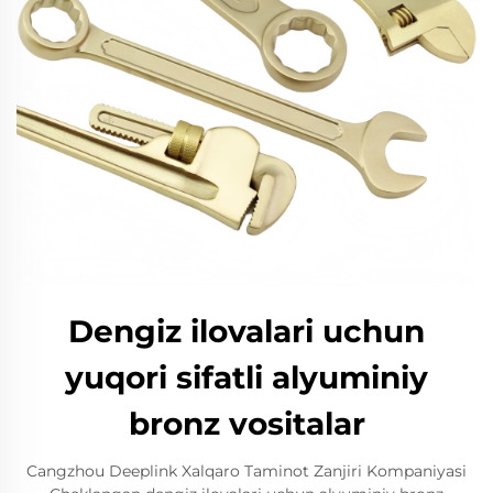
Dengiz ilovalari uchun
yuqori sifatli alyuminiy
bronz vositalar
Cangzhou Deeplink Xalqaro Taminot Zanjiri Kompaniyasi