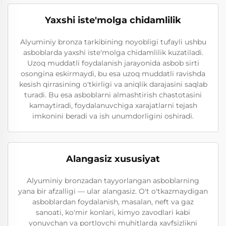
Yaxshi iste'molga chidamlilik
Alyuminiy bronza tarkibining noyobligi tufayli ushbu
asboblarda yaxshi iste'molga chidamlilik kuzatiladi.
Uzoq muddatli foydalanish jarayonida asbob sirti
osongina eskirmaydi, bu esa uzoq muddatli ravishda
kesish qirrasining o'tkirligi va aniqlik darajasini saqlab
turadi. Bu esa asboblarni almashtirish chastotasini
kamaytiradi, foydalanuvchiga xarajatlarni tejash
imkonini beradi va ish unumdorligini oshiradi.
Alangasiz xususiyat
Alyuminiy bronzadan tayyorlangan asboblarning
yana bir afzalligi — ular alangasiz. O't o'tkazmaydigan
asboblardan foydalanish, masalan, neft va gaz
sanoati, ko'mir konlari, kimyo zavodlari kabi
yonuvchan va portlovchi muhitlarda xavfsizlikni