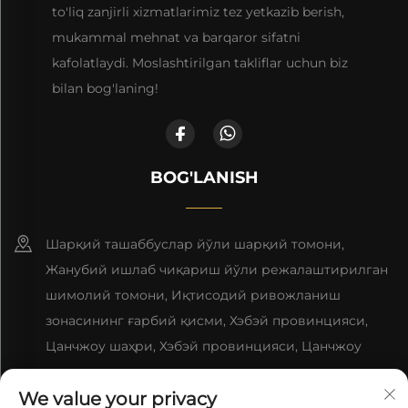
to'liq zanjirli xizmatlarimiz tez yetkazib berish,
mukammal mehnat va barqaror sifatni
kafolatlaydi. Moslashtirilgan takliflar uchun biz
bilan bog'laning!
BOG'LANISH
Шарқий ташаббуслар йўли шарқий томони,
Жанубий ишлаб чиқариш йўли режалаштирилган
шимолий томони, Иқтисодий ривожланиш
зонасининг ғарбий қисми, Хэбэй провинцияси,
Цанчжоу шаҳри, Хэбэй провинцияси, Цанчжоу
шаҳри
We value your privacy