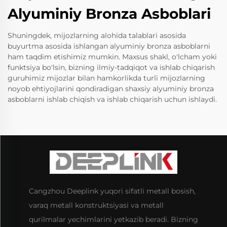
Alyuminiy Bronza Asboblari
Shuningdek, mijozlarning alohida talablari asosida
buyurtma asosida ishlangan alyuminiy bronza asboblarni
ham taqdim etishimiz mumkin. Maxsus shakl, o'lcham yoki
funktsiya bo'lsin, bizning ilmiy-tadqiqot va ishlab chiqarish
guruhimiz mijozlar bilan hamkorlikda turli mijozlarning
noyob ehtiyojlarini qondiradigan shaxsiy alyuminiy bronza
asboblarni ishlab chiqish va ishlab chiqarish uchun ishlaydi.
Cangzhou Deeplink yuqori sifatli metall bosish,
varaq metall konstruktsiyasi va metall
qurilmalar yechimlarini yetkazib beradi. Bizning