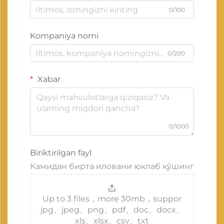
0/100
Kompaniya nomi
0/200
Xabar
0/1000
Biriktirilgan fayl
Камидан бирта иловани юклаб қўшинг
Up to 3 files，more 30mb，suppor
jpg、jpeg、png、pdf、doc、docx、
xls、xlsx、csv、txt