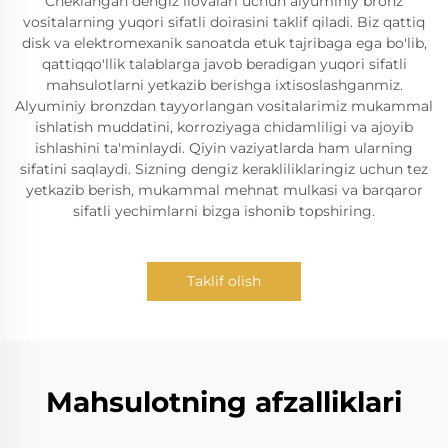
Cheklangan dengiz ilovalari uchun alyuminiy bronz
vositalarning yuqori sifatli doirasini taklif qiladi. Biz qattiq
disk va elektromexanik sanoatda etuk tajribaga ega bo'lib,
qattiqqo'llik talablarga javob beradigan yuqori sifatli
mahsulotlarni yetkazib berishga ixtisoslashganmiz.
Alyuminiy bronzdan tayyorlangan vositalarimiz mukammal
ishlatish muddatini, korroziyaga chidamliligi va ajoyib
ishlashini ta'minlaydi. Qiyin vaziyatlarda ham ularning
sifatini saqlaydi. Sizning dengiz kerakliliklaringiz uchun tez
yetkazib berish, mukammal mehnat mulkasi va barqaror
sifatli yechimlarni bizga ishonib topshiring.
Taklif olish
Mahsulotning afzalliklari