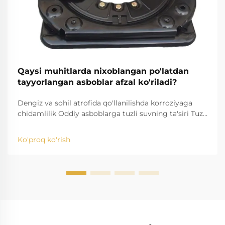
Qaysi muhitlarda nixoblangan po'latdan
tayyorlangan asboblar afzal ko'riladi?
Dengiz va sohil atrofida qo'llanilishda korroziyaga
chidamlilik Oddiy asboblarga tuzli suvning ta'siri Tuzli
suvning ta'siri, masalan, oddiy asboblarni yemirish
xavfini keltirib chiqaradi. Yuqori tuzlilik natijasida ...
Ko'proq ko'rish