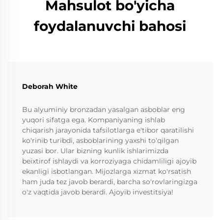
Mahsulot bo'yicha
foydalanuvchi bahosi
Deborah White
Bu alyuminiy bronzadan yasalgan asboblar eng
yuqori sifatga ega. Kompaniyaning ishlab
chiqarish jarayonida tafsilotlarga e'tibor qaratilishi
ko'rinib turibdi, asboblarining yaxshi to'qilgan
yuzasi bor. Ular bizning kunlik ishlarimizda
beixtirof ishlaydi va korroziyaga chidamliligi ajoyib
ekanligi isbotlangan. Mijozlarga xizmat ko'rsatish
ham juda tez javob berardi, barcha so'rovlaringizga
o'z vaqtida javob berardi. Ajoyib investitsiya!