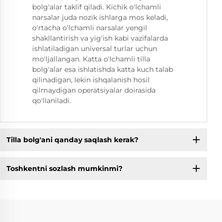
bolg'alar taklif qiladi. Kichik o'lchamli
narsalar juda nozik ishlarga mos keladi,
o'rtacha o'lchamli narsalar yengil
shakllantirish va yig'ish kabi vazifalarda
ishlatiladigan universal turlar uchun
mo'ljallangan. Katta o'lchamli tilla
bolg'alar esa ishlatishda katta kuch talab
qilinadigan, lekin ishqalanish hosil
qilmaydigan operatsiyalar doirasida
qo'llaniladi.
Tilla bolg'ani qanday saqlash kerak?
Toshkentni sozlash mumkinmi?