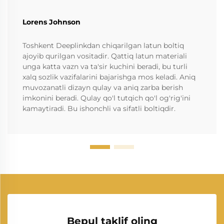
Lorens Johnson
Toshkent Deeplinkdan chiqarilgan latun boltiq
ajoyib qurilgan vositadir. Qattiq latun materiali
unga katta vazn va ta'sir kuchini beradi, bu turli
xalq sozlik vazifalarini bajarishga mos keladi. Aniq
muvozanatli dizayn qulay va aniq zarba berish
imkonini beradi. Qulay qo'l tutqich qo'l og'rig'ini
kamaytiradi. Bu ishonchli va sifatli boltiqdir.
Bepul taklif oling