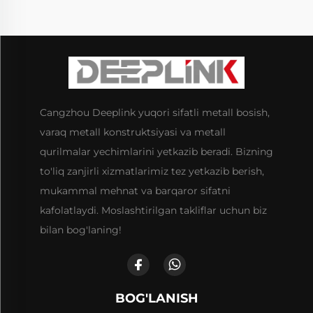
Cangzhou Deeplink yuqori sifatli metall bosish,
varaq metall konstruktsiyasi va metall
qurilmalar yechimlarini yetkazib beradi. Bizning
to'liq zanjirli xizmatlarimiz tez yetkazib berish,
mukammal mehnat va barqaror sifatni
kafolatlaydi. Moslashtirilgan takliflar uchun biz
bilan bog'laning!
BOG'LANISH