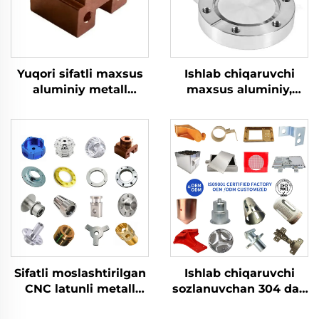
Yuqori sifatli maxsus
Ishlab chiqaruvchi
aluminiy metall
maxsus aluminiy,
frezerlash, aylantirish,
po'latdan yasalgan 5
CNC aylantirish
o'qli CNC frezerlash
qismlari
qayta ishlash
xizmatlari
Sifatli moslashtirilgan
Ishlab chiqaruvchi
CNC latunli metall
sozlanuvchan 304 dan
qismlar ishlab
yasalgan aluminiy