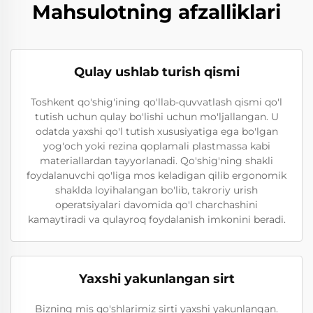
Mahsulotning afzalliklari
Qulay ushlab turish qismi
Toshkent qo'shig'ining qo'llab-quvvatlash qismi qo'l
tutish uchun qulay bo'lishi uchun mo'ljallangan. U
odatda yaxshi qo'l tutish xususiyatiga ega bo'lgan
yog'och yoki rezina qoplamali plastmassa kabi
materiallardan tayyorlanadi. Qo'shig'ning shakli
foydalanuvchi qo'liga mos keladigan qilib ergonomik
shaklda loyihalangan bo'lib, takroriy urish
operatsiyalari davomida qo'l charchashini
kamaytiradi va qulayroq foydalanish imkonini beradi.
Yaxshi yakunlangan sirt
Bizning mis qo'shlarimiz sirti yaxshi yakunlangan.