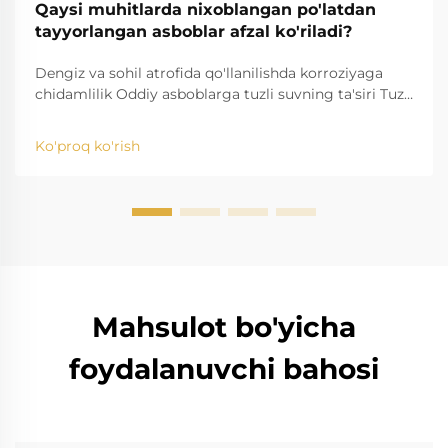
Qaysi muhitlarda nixoblangan po'latdan
tayyorlangan asboblar afzal ko'riladi?
Dengiz va sohil atrofida qo'llanilishda korroziyaga
chidamlilik Oddiy asboblarga tuzli suvning ta'siri Tuzli
suvning ta'siri, masalan, oddiy asboblarni yemirish
xavfini keltirib chiqaradi. Yuqori tuzlilik natijasida ...
Ko'proq ko'rish
Mahsulot bo'yicha
foydalanuvchi bahosi