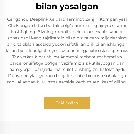
bilan yasalgan
Cangzhou Deeplink Xalqaro Taminot Zanjiri Kompaniyasi
Cheklangan latun boltali bolg'alarimizning ajoyib sifatini
kashf qiling. Bizning metall va elektromexanik sanoat
sohasidagi keng tajribamiz bilan biz xalqaro mijozlarning
aniq talablari asosida yuqori sifatli, aniqlik bilan ishlangan
latun boltali bolg'alar yetkazib berishga ixtisoslashganmiz.
Tez yetkazib berish, mukammal mehnat mahorati va
barqaror sifatga bo'lgan vazifamiz siz kutilayotganidan
ham yuqori darajada mahsulot olishingizni kafolatlaydi.
Dunyo bo'ylab yuqori darajali ishlab chiqarish sohalariga
mo'ljallangan buyurtma asosida yechimlarni kashf qiling.
Taklif olish