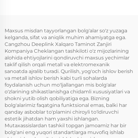
chiqaruvchi
varaq metallni kesish,
shakllantirish,
payvandlash qilish
xizmati
Maxsus misdan tayyorlangan bolg'alar so'z yuzaga
kelganda, sifat va aniqlik muhim ahamiyatga ega.
Cangzhou Deeplink Xalqaro Taminot Zanjiri
Kompaniya Cheklangan tashkiloti o'z mijozlarining
alohida ehtiyojlarini qondiruvchi maxsus yechimlar
taklif qilish orqali metall va elektromexanik
sanoatda ajralib turadi. Qurilish, yog'och ishlov berish
va metall ishlov berish kabi turli sohalarda
foydalanish uchun mo'ljallangan mis bolg'alar
o'zlarining shikastlanishga chidamli xususiyatlari va
shokni yutib olish qobiliyatiga ega. Bizning
bolg'alarimiz faqatgina funktsional emas, balki har
qanday asboblar to'plamini chiroyli to'ldiruvchi
estetik jihatdan ham yaxshi ishlangan.
Mutaxassislardan tashkil topgan jamoamiz har bir
bolg'ani eng yuqori standartlarga muvofiq ishlab