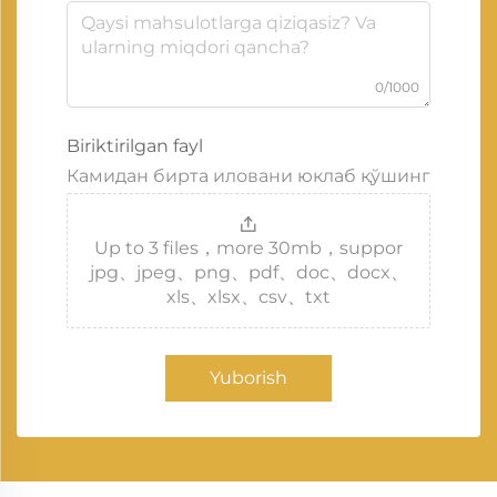
0/1000
Biriktirilgan fayl
Камидан бирта иловани юклаб қўшинг
Up to 3 files，more 30mb，suppor
jpg、jpeg、png、pdf、doc、docx、
xls、xlsx、csv、txt
Yuborish