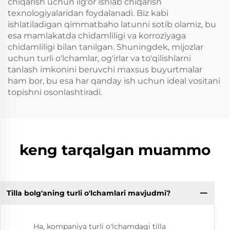
chiqarish uchun ilg'or ishlab chiqarish
texnologiyalaridan foydalanadi. Biz kabi
ishlatiladigan qimmatbaho latunni sotib olamiz, bu
esa mamlakatda chidamliligi va korroziyaga
chidamliligi bilan tanilgan. Shuningdek, mijozlar
uchun turli o'lchamlar, og'irlar va to'qilishlarni
tanlash imkonini beruvchi maxsus buyurtmalar
ham bor, bu esa har qanday ish uchun ideal vositani
topishni osonlashtiradi.
keng tarqalgan muammo
Tilla bolg'aning turli o'lchamlari mavjudmi?
Ha, kompaniya turli o'lchamdagi tilla