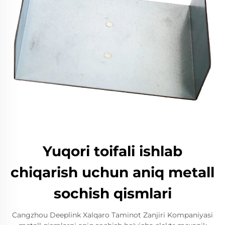
Yuqori toifali ishlab
chiqarish uchun aniq metall
sochish qismlari
Cangzhou Deeplink Xalqaro Taminot Zanjiri Kompaniyasi