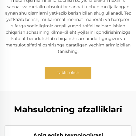
metall qismlarni aniq sochish bo'yicha elektr mexanik
sanoat va metallmahsulotlar sanoati uchun mo'ljallangan
aynan shu qismlarni yetkazib berish bilan shug'ullanadi. Tez
yetkazib berish, mukammal mehnat mahorati va barqaror
sifatga sodiqligimiz orqali yuqori toifali xalqaro ishlab
chiqarish sohasining xilma-xil ehtiyojlarini qondirishimizga
kafolat beradi. Ishlab chiqarish samaradorligingizni va
mahsulot sifatini oshirishga qaratilgan yechimlarimiz bilan
tanishing.
Taklif olish
Mahsulotning afzalliklari
Aniq egish texnologiyasi