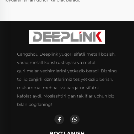
foydalanishlari uchun kafolat beradi.
Cangzhou Deeplink yuqori sifatli metall bosish,
varaq metall konstruktsiyasi va metall
qurilmalar yechimlarini yetkazib beradi. Bizning
to'liq zanjirli xizmatlarimiz tez yetkazib berish,
mukammal mehnat va barqaror sifatni
kafolatlaydi. Moslashtirilgan takliflar uchun biz
bilan bog'laning!
BOG'LANISH