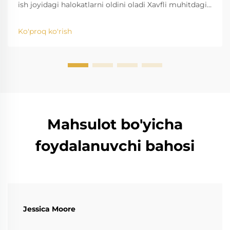
ish joyidagi halokatlarni oldini oladi Xavfli muhitdagi
alangalar xavfi Masalan, gaz qazib olish, neft
qaytarma zavodlari, kimyo zavodlari va konlar kabi
Ko'proq ko'rish
xavfli ish maydonlarida ...
Mahsulot bo'yicha
foydalanuvchi bahosi
Jessica Moore