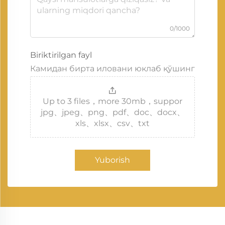
0/1000
Biriktirilgan fayl
Камидан бирта иловани юклаб қўшинг
Up to 3 files，more 30mb，suppor
jpg、jpeg、png、pdf、doc、docx、
xls、xlsx、csv、txt
Yuborish