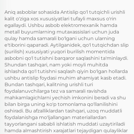
kvadrat mis lopatalar
funksiyasi bilan
liniyachi polda kaliti
Aniq asboblar sohasida Antislip qo'l tutqichli urishli
kalit o'ziga xos xususiyatlari tufayli maxsus o'rin
egallaydi. Ushbu asbob elektromexanik hamda
metall buyumlarning mutaxassislari uchun juda
qulay hamda samarali bo'lgani uchun ularning
e'tiborini qаратadi. Aytilganidek, qo'l tutqichdan slip
(surilish) xususiyati yuqori burilish momentida
asbobni qo'l tutishni barqaror saqlashini ta'minlaydi.
Shundan tashqari, nam yoki moyli muhitda
ishlashda qo'l tutishni saqlash qiyin bo'lgan hollarda
ushbu antislip foydasi muhim ahamiyat kasb etadi.
Bundan tashqari, kalitning urishli turi
foydalanuvchilarga tez va samarali ravishda
mahkamlagichlarni yechish imkonini beradi va shu
bilan birga uning ko'p tomonlama qo'llanilishini
oshiradi. Bu afzalliklardan tashqari, uzoq muddatli
foydalanishga mo'ljallangan materiallardan
tayyorlangani sababli ishlatish muddati uzaytiriladi
hamda almashtirish xarajatlari tejaydigan qulayliklar