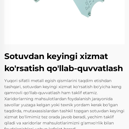
Sotuvdan keyingi xizmat
ko'rsatish qo'llab-quvvatlash
Yuqori sifatli metall egish qismlarini taqdim etishdan
tashqari, sotuvdan keyingi xizmat ko'rsatish bo'yicha keng
qamrovli qo'llab-quvvatlash ham taklif etamiz.
Xaridorlarning mahsulotlardan foydalanish jarayonida
savollar yuzaga kelgan yoki texnik yordam kerak bo'lgan
taqdirda, mutaxassislardan tashkil topgan sotuvdan keyingi
xizmat bo'limimiz tez orada javob beradi, yechim taklif
qiladi va xaridorlar mahsulotlarimizni g'amxo'rlik bilan