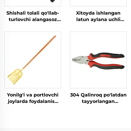
Shishali tolali qo'llab-
Xitoyda ishlangan
turlovchi alangasoz
latun aylana uchli
o'tkir latunli mis
yonmaydigan lopatlar
German turidagi qo'l
yonuvchan va
bilan urish uchun
portlovchi muhitlarda
mo'ljallangan bolg'alar
foydalanish uchun
yonuvchan va
yog'och qo'llab-
portlovchan joylarda
turuvchi
foydalanish uchun
Yonilg'i va portlovchi
304 Qalinroq po'latdan
joylarda foydalanish
tayyorlangan
hamda chang
zanglamaydigan,
tashlaydigan joylar
korroziyaga chidamli,
sifatida ishlatiladigan
past - intensiv
daraxt qo'l tutqichli
magnitli kesish