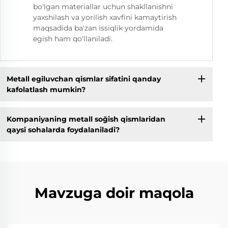
bo'lgan materiallar uchun shakllanishni
yaxshilash va yorilish xavfini kamaytirish
maqsadida ba'zan issiqlik yordamida
egish ham qo'llaniladi.
Metall egiluvchan qismlar sifatini qanday
kafolatlash mumkin?
Kompaniyaning metall soğish qismlaridan
qaysi sohalarda foydalaniladi?
Mavzuga doir maqola