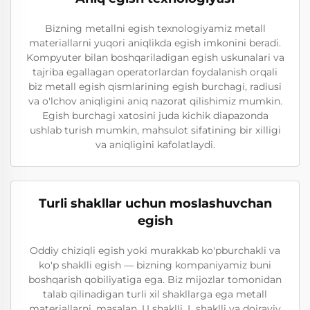
Bizning metallni egish texnologiyamiz metall
materiallarni yuqori aniqlikda egish imkonini beradi.
Kompyuter bilan boshqariladigan egish uskunalari va
tajriba egallagan operatorlardan foydalanish orqali
biz metall egish qismlarining egish burchagi, radiusi
va o'lchov aniqligini aniq nazorat qilishimiz mumkin.
Egish burchagi xatosini juda kichik diapazonda
ushlab turish mumkin, mahsulot sifatining bir xilligi
va aniqligini kafolatlaydi.
Turli shakllar uchun moslashuvchan
egish
Oddiy chiziqli egish yoki murakkab ko'pburchakli va
ko'p shaklli egish — bizning kompaniyamiz buni
boshqarish qobiliyatiga ega. Biz mijozlar tomonidan
talab qilinadigan turli xil shakllarga ega metall
materiallarni, masalan, U shaklli, L shaklli va doiraviy