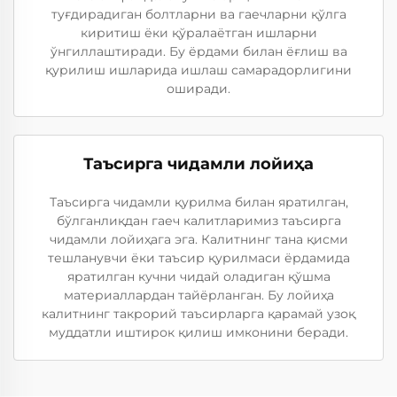
туғдирадиган болтларни ва гаечларни қўлга
киритиш ёки қўралаётган ишларни
ўнгиллаштиради. Бу ёрдами билан ёғлиш ва
қурилиш ишларида ишлаш самарадорлигини
оширади.
Таъсирга чидамли лойиҳа
Таъсирга чидамли қурилма билан яратилган,
бўлганлиқдан гаеч калитларимиз таъсирга
чидамли лойиҳага эга. Калитнинг тана қисми
тешланувчи ёки таъсир қурилмаси ёрдамида
яратилган кучни чидай оладиган қўшма
материаллардан тайёрланган. Бу лойиҳа
калитнинг такрорий таъсирларга қарамай узоқ
муддатли иштирок қилиш имконини беради.