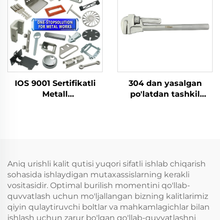
foydalanish uchun
ishlatiladigan polda
kalit
IOS 9001 Sertifikatli
304 dan yasalgan
Metall
po'latdan tashkil
Konstruktsiyalar
topgan,
So'rish va Maxsus
zanglamaydigan,
Egish Detallari,
magnitlanmaydigan,
Alyuminiy Panch
korroziyaga chidamli,
Xizmati
yuqori haroratga
chidamli quvur kaliti
Aniq urishli kalit qutisi yuqori sifatli ishlab chiqarish
sohasida ishlaydigan mutaxassislarning kerakli
vositasidir. Optimal burilish momentini qo'llab-
quvvatlash uchun mo'ljallangan bizning kalitlarimiz
qiyin qulaytiruvchi boltlar va mahkamlagichlar bilan
ishlash uchun zarur bo'lgan qo'llab-quvvatlashni