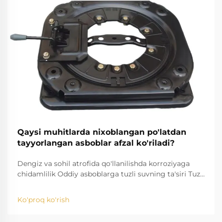
Qaysi muhitlarda nixoblangan po'latdan
tayyorlangan asboblar afzal ko'riladi?
Dengiz va sohil atrofida qo'llanilishda korroziyaga
chidamlilik Oddiy asboblarga tuzli suvning ta'siri Tuzli
suvning ta'siri, masalan, oddiy asboblarni yemirish
xavfini keltirib chiqaradi. Yuqori tuzlilik natijasida ...
Ko'proq ko'rish