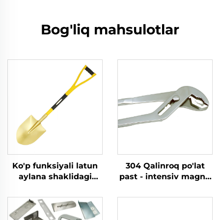
Bog'liq mahsulotlar
Ko'p funksiyali latun
304 Qalinroq po'lat
aylana shaklidagi
past - intensiv magnit
ishlanmagan lopatalar
bilan sozlanuvchi
shishali qo'llanma
ochilish kengligi bilan
bilan yonuvchan va
maxkamlash va olib
portlovchi joylarda
tashlash uchun