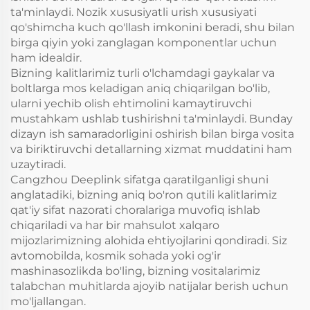
ta'minlaydi. Nozik xususiyatli urish xususiyati
qo'shimcha kuch qo'llash imkonini beradi, shu bilan
birga qiyin yoki zanglagan komponentlar uchun
ham idealdir.
Bizning kalitlarimiz turli o'lchamdagi gaykalar va
boltlarga mos keladigan aniq chiqarilgan bo'lib,
ularni yechib olish ehtimolini kamaytiruvchi
mustahkam ushlab tushirishni ta'minlaydi. Bunday
dizayn ish samaradorligini oshirish bilan birga vosita
va biriktiruvchi detallarning xizmat muddatini ham
uzaytiradi.
Cangzhou Deeplink sifatga qaratilganligi shuni
anglatadiki, bizning aniq bo'ron qutili kalitlarimiz
qat'iy sifat nazorati choralariga muvofiq ishlab
chiqariladi va har bir mahsulot xalqaro
mijozlarimizning alohida ehtiyojlarini qondiradi. Siz
avtomobilda, kosmik sohada yoki og'ir
mashinasozlikda bo'ling, bizning vositalarimiz
talabchan muhitlarda ajoyib natijalar berish uchun
mo'ljallangan.