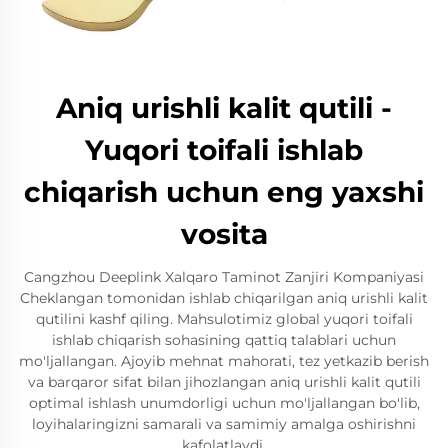
Aniq urishli kalit qutili -
Yuqori toifali ishlab
chiqarish uchun eng yaxshi
vosita
Cangzhou Deeplink Xalqaro Taminot Zanjiri Kompaniyasi
Cheklangan tomonidan ishlab chiqarilgan aniq urishli kalit
qutilini kashf qiling. Mahsulotimiz global yuqori toifali
ishlab chiqarish sohasining qattiq talablari uchun
mo'ljallangan. Ajoyib mehnat mahorati, tez yetkazib berish
va barqaror sifat bilan jihozlangan aniq urishli kalit qutili
optimal ishlash unumdorligi uchun mo'ljallangan bo'lib,
loyihalaringizni samarali va samimiy amalga oshirishni
kafolatlaydi.