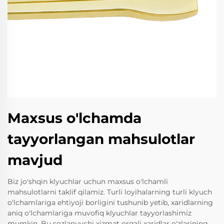
Maxsus o'lchamda
tayyorlangan mahsulotlar
mavjud
Biz jo'shqin klyuchlar uchun maxsus o'lchamli
mahsulotlarni taklif qilamiz. Turli loyihalarning turli klyuch
o'lchamlariga ehtiyoji borligini tushunib yetib, xaridlarning
aniq o'lchamlariga muvofiq klyuchlar tayyorlashimiz
mumkin. Bu sozlanuvchi xizmat orqali xaridlar o'zlarining