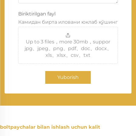
Biriktirilgan fayl
Камидан бирта иловани юклаб қўшинг
Up to 3 files，more 30mb，suppor
jpg、jpeg、png、pdf、doc、docx、
xls、xlsx、csv、txt
Yuborish
boltpaychalar bilan ishlash uchun kalit