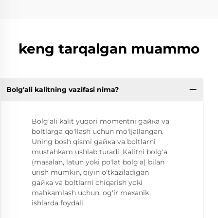
keng tarqalgan muammo
Bolg'ali kalitning vazifasi nima?
Bolg'ali kalit yuqori momentni gайка va
boltlarga qo'llash uchun mo'ljallangan.
Uning bosh qismi gайка va boltlarni
mustahkam ushlab turadi. Kalitni bolg'a
(masalan, latun yoki po'lat bolg'a) bilan
urish mumkin, qiyin o'tkaziladigan
gайка va boltlarni chiqarish yoki
mahkamlash uchun, og'ir mexanik
ishlarda foydali.