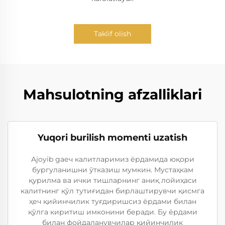
Taklif olish
Mahsulotning afzalliklari
Yuqori burilish momenti uzatish
Ajoyib gаеч калитларимиз ёрдамида юқори
бургуланишни ўтказиш мумкин. Мустаҳкам
қурилма ва ички тишларнинг аниқ лойиҳаси
калитнинг қўл тутиғидан бирлаштирувчи қисмга
ҳеч қийинчилик туғдиришсиз ёрдами билан
қўлга киритиш имконини беради. Бу ёрдами
билан фойдаланувчилар қийинчилик