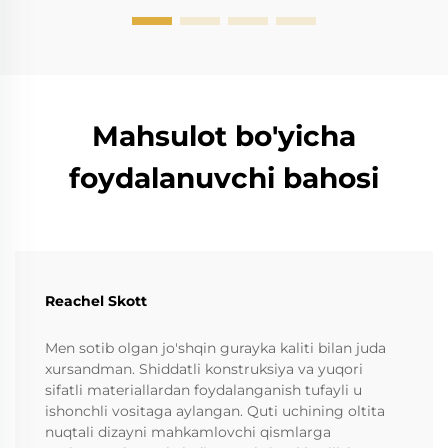
Mahsulot bo'yicha
foydalanuvchi bahosi
Reachel Skott
Men sotib olgan jo'shqin gurayka kaliti bilan juda
xursandman. Shiddatli konstruksiya va yuqori
sifatli materiallardan foydalanganish tufayli u
ishonchli vositaga aylangan. Quti uchining oltita
nuqtali dizayni mahkamlovchi qismlarga