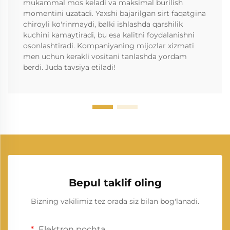
mukammal mos keladi va maksimal burilish
momentini uzatadi. Yaxshi bajarilgan sirt faqatgina
chiroyli ko'rinmaydi, balki ishlashda qarshilik
kuchini kamaytiradi, bu esa kalitni foydalanishni
osonlashtiradi. Kompaniyaning mijozlar xizmati
men uchun kerakli vositani tanlashda yordam
berdi. Juda tavsiya etiladi!
Bepul taklif oling
Bizning vakilimiz tez orada siz bilan bog'lanadi.
Elektron pochta