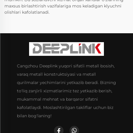
maxsus birlashtirish vazifalariga mos keladigan klyuchni
olishlari kafolatlanadi.
Cangzhou Deeplink yuqori sifatli metall bosish,
varaq metall konstruktsiyasi va metall
qurilmalar yechimlarini yetkazib beradi. Bizning
to'liq zanjirli xizmatlarimiz tez yetkazib berish,
mukammal mehnat va barqaror sifatni
kafolatlaydi. Moslashtirilgan takliflar uchun biz
bilan bog'laning!