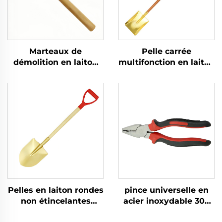
Marteaux de
Pelle carrée
démolition en laiton
multifonction en laiton
durci avec manche en
avec manche en bois
bois non étincelants,
Made in China pour
pour utilisation dans
usage dans les
les lieux inflammables
secteurs chimiques et
et explosifs
à protection contre les
explosions
Pelles en laiton rondes
pince universelle en
non étincelantes
acier inoxydable 304
fabriquées en Chine
résistante à la rouille