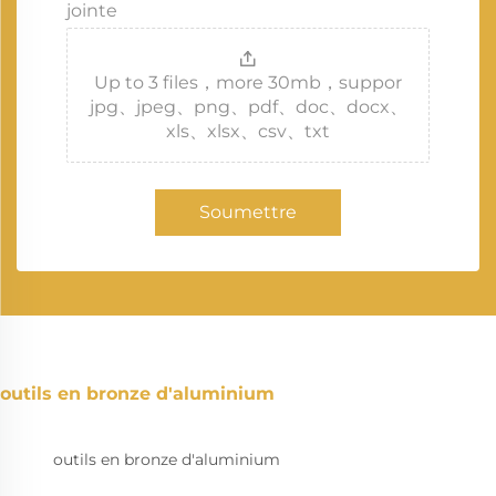
jointe
Up to 3 files，more 30mb，suppor
jpg、jpeg、png、pdf、doc、docx、
xls、xlsx、csv、txt
Soumettre
outils en bronze d'aluminium
outils en bronze d'aluminium