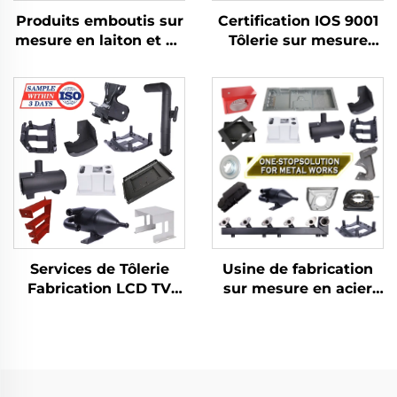
Produits emboutis sur
Certification IOS 9001
mesure en laiton et en
Tôlerie sur mesure
aluminium avec
Pièces pliées en
fabrication en tôle
aluminium Découpe à
pour pièces embouties
l' laser
profondes
Usine de fabrication
Services de Tôlerie
sur mesure en acier
Fabrication LCD TV
inoxydable Découpe
Découpe Laser Pliage
laser de tôlerie
Emboutissage Profond
Soudage
Pièces embouties en
Emboutissage
aluminium et cuivre
Fabrication de tôlerie