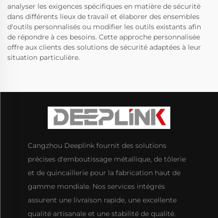
analyser les exigences spécifiques en matière de sécurité
dans différents lieux de travail et élaborer des ensembles
d'outils personnalisés ou modifier les outils existants afin
de répondre à ces besoins. Cette approche personnalisée
offre aux clients des solutions de sécurité adaptées à leur
situation particulière.
Cangzhou Deeplink fournit des solutions
précises d'emboutissage métallique, de tôlerie
et de quincaillerie pour la fabrication haut de
gamme mondiale. Nos services intégrés
assurent une livraison rapide, une excellente
qualité artisanale et une stabilité de qualité.