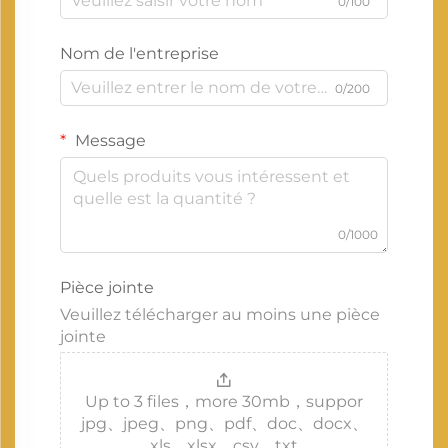
0/100
Nom de l'entreprise
0/200
Message
0/1000
Pièce jointe
Veuillez télécharger au moins une pièce
jointe
Up to 3 files，more 30mb，suppor
jpg、jpeg、png、pdf、doc、docx、
xls、xlsx、csv、txt