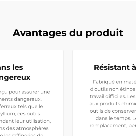
Avantages du produit
ns les
Résistant à
ngereux
Fabriqué en matéri
d'outils non étince
onçu pour assurer une
travail difficiles. Le
ements dangereux.
aux produits chimiq
erreux tels que le
outils de conserve
llium, ces outils
dans le temps. L
ant leur utilisation,
remplacement, per
dans des atmosphères
 les raffineries de