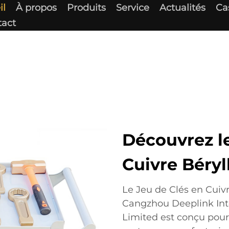
il
À propos
Produits
Service
Actualités
Ca
tact
Découvrez le
Cuivre Béryl
Le Jeu de Clés en Cuivr
Cangzhou Deeplink In
Limited est conçu pour