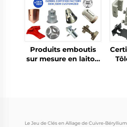
Produits emboutis
Cert
sur mesure en laiton
Tôl
et en aluminium
Pi
avec fabrication en
alu
tôle pour pièces
embouties
profondes
Le Jeu de Clés en Alliage de Cuivre-Béryllium