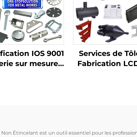
ification IOS 9001
Services de Tôl
erie sur mesure
Fabrication LC
èces pliées en
Découpe Las
minium Découpe
Pliage Embouti
à l' laser
Profond Pièc
embouties e
aluminium et cu
 Non Étincelant est un outil essentiel pour les professi