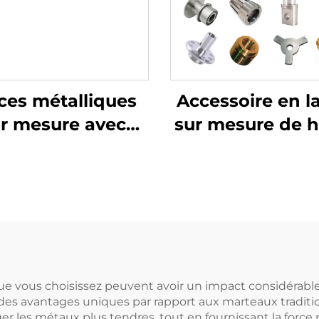
ces métalliques
Accessoire en l
r mesure avec
sur mesure de 
boutissage en
qualité, fabrica
acier, pièces
pièces d'usin
embouties
CNC, pièces 
rsonnalisées et
tournage/frais
utissage précis
métaux dans des
es découpées au
que vous choisissez peuvent avoir un impact considérable
nt des avantages uniques par rapport aux marteaux traditi
laser
les métaux plus tendres, tout en fournissant la force