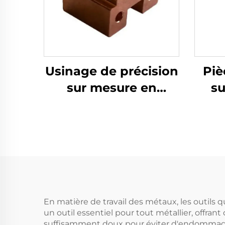
Usinage de précision
Piè
sur mesure en
su
aluminium, tournage,
em
fraisage CNC de
haute qualité
pe
embo
de 
pièc
En matière de travail des métaux, les outils 
un outil essentiel pour tout métallier, offra
suffisamment doux pour éviter d'endommager 