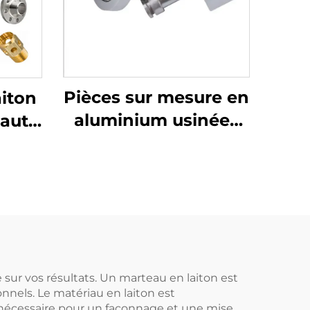
Pièces sur mesure en
aiton
aluminium usinées
haute
sur commande par
nt de
CNC
age
de
age
 sur vos résultats. Un marteau en laiton est
onnels. Le matériau en laiton est
 nécessaire pour un façonnage et une mise