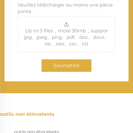
Veuillez télécharger au moins une pièce
jointe
Up to 3 files，more 30mb，suppor
jpg、jpeg、png、pdf、doc、docx、
xls、xlsx、csv、txt
Soumettre
outils non étincelants
outils non étincelants