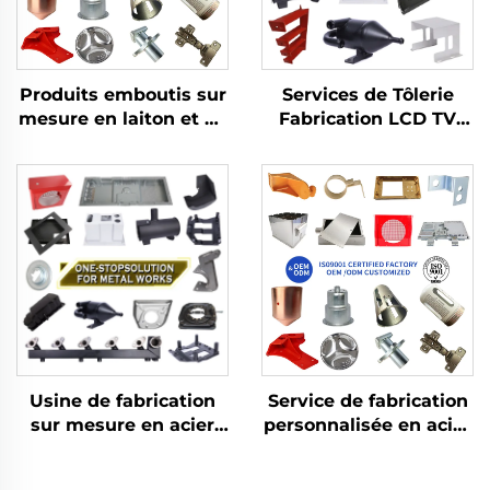
Produits emboutis sur
Services de Tôlerie
mesure en laiton et en
Fabrication LCD TV
aluminium avec
Découpe Laser Pliage
fabrication en tôle
Emboutissage Profond
pour pièces embouties
Pièces embouties en
profondes
aluminium et cuivre
Usine de fabrication
Service de fabrication
sur mesure en acier
personnalisée en acier
inoxydable Découpe
inoxydable et
laser de tôlerie
aluminium, découpe