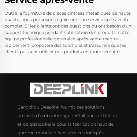
Service après-vente
Outre la fourniture de pièces cintrées métalliques de haute
qualité, nous proposons également un service après-vente
complet. Si les clients ont des questions ou ont besoin d'un
support technique pendant l'utilisation des produits, notre
équipe professionnelle de service après-vente réagira
rapidement, proposera des solutions et s'assurera que les
clients puissent utiliser nos produits en toute sérénité.
Cangzhou Deeplink fournit des solutions
précises d'emboutissage métallique, de tôlerie
et de quincaillerie pour la fabrication haut de
gamme mondiale. Nos services intégrés