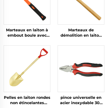
Marteaux en laiton à
Marteaux de
embout boule avec
démolition en laiton
manche en fibre de
cuivre avec manche
verre non étincelants,
en bois Non
pour utilisation dans
étincelants Adaptés à
les environnements
l'utilisation dans des
inflammables et
environnements
explosifs
inflammables et
explosifs
Pelles en laiton rondes
pince universelle en
non étincelantes
acier inoxydable 304