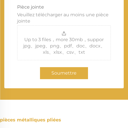
Pièce jointe
Veuillez télécharger au moins une pièce
jointe
Up to 3 files，more 30mb，suppor
jpg、jpeg、png、pdf、doc、docx、
xls、xlsx、csv、txt
Soumettre
pièces métalliques pliées