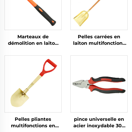
Marteaux de
Pelles carrées en
démolition en laiton
laiton multifonctions
durci avec manche en
sans étincelles avec
fibre de verre non
manche en bois,
étincelants, type
utilisables dans les
allemand, pour
lieux inflammables et
utilisation dans les
explosifs et en tant
lieux inflammables et
que pelle à poussière
explosifs
Pelles pliantes
pince universelle en
multifonctions en
acier inoxydable 304