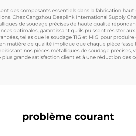
flammables et
lieux inflamma
explosifs
et explosifs
ont des composants essentiels dans la fabrication haut 
lications. Chez Cangzhou Deeplink International Supply
alliques de soudage précises de haute qualité répondant
s optimales, garantissant qu'ils puissent résister aux soll
ncées, telles que le soudage TIG et MIG, pour produire 
 matière de qualité implique que chaque pièce fasse l'o
isissant nos pièces métalliques de soudage précises, vous
 plus grande satisfaction client et à une réduction des c
problème courant