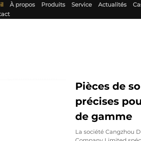
il
À propos
Produits
Service
Actualités
Ca
tact
Pièces de s
précises pou
de gamme
La société Cangzhou De
Company Limited spéci