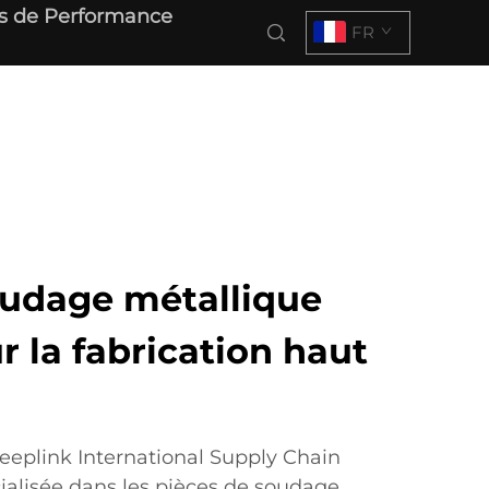
s de Performance
FR
oudage métallique
r la fabrication haut
eplink International Supply Chain
alisée dans les pièces de soudage