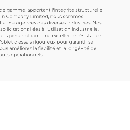
bles
tant que pelle à
poussière
de gamme, apportant l'intégrité structurelle
 Chain Company Limited, nous sommes
 aux exigences des diverses industries. Nos
icitations liées à l'utilisation industrielle.
des pièces offrant une excellente résistance
bjet d'essais rigoureux pour garantir sa
 améliorez la fiabilité et la longévité de
oûts opérationnels.