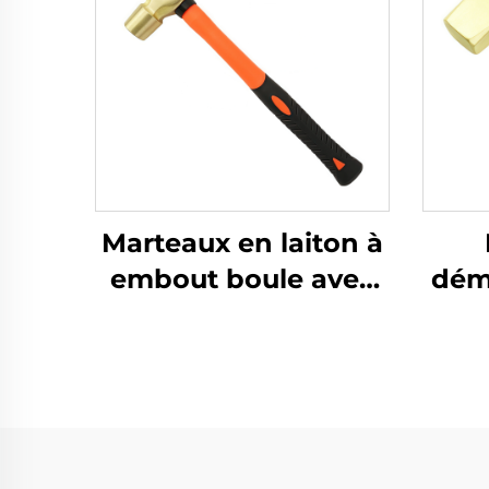
Marteaux en laiton à
embout boule avec
démo
manche en fibre de
cui
verre non
étincelants, pour
éti
utilisation dans les
à l
environnements
des