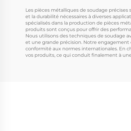
inflammables et
in
explosifs
Les pièces métalliques de soudage précises s
et la durabilité nécessaires à diverses app
spécialisés dans la production de pièces mét
produits sont conçus pour offrir des performance
Nous utilisons des techniques de soudage ava
et une grande précision. Notre engagement en
conformité aux normes internationales. En cho
vos produits, ce qui conduit finalement à une