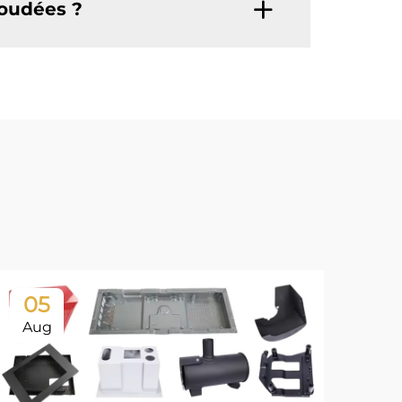
soudées ?
05
0
Aug
Ju