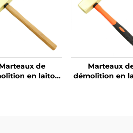
Marteaux de
Marteaux d
lition en laiton
démolition en l
vre avec manche
durci avec ma
en bois Non
en fibre de verr
ncelants Adaptés
étincelants, t
'utilisation dans
allemand, po
 environnements
utilisation dans