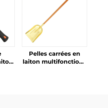
e
Pelles carrées en
aiton
laiton multifonctions
nche
sans étincelles avec
e non
manche en bois,
ype
utilisables dans les
ur
lieux inflammables
 les
et explosifs et en