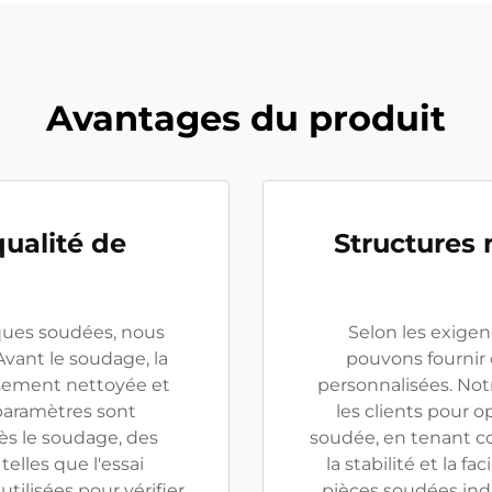
Avantages du produit
qualité de
Structures 
ques soudées, nous
Selon les exigen
Avant le soudage, la
pouvons fournir
usement nettoyée et
personnalisées. Not
 paramètres sont
les clients pour o
rès le soudage, des
soudée, en tenant co
elles que l'essai
la stabilité et la f
utilisées pour vérifier
pièces soudées indi