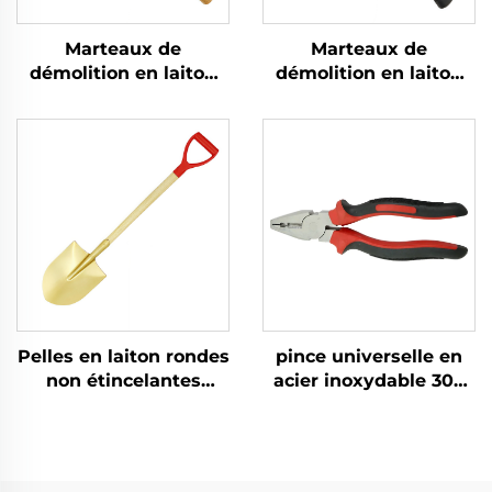
Marteaux de
Marteaux de
démolition en laiton
démolition en laiton
cuivre avec manche
durci avec manche en
en bois Non
fibre de verre non
étincelants Adaptés à
étincelants, type
l'utilisation dans des
allemand, pour
environnements
utilisation dans les
inflammables et
lieux inflammables et
explosifs
explosifs
Pelles en laiton rondes
pince universelle en
non étincelantes
acier inoxydable 304
fabriquées en Chine
résistante à la rouille
avec manche en bois,
et à la corrosion, faible
utilisées dans les lieux
magnétisme, avec
inflammables et
fonction de coupe et