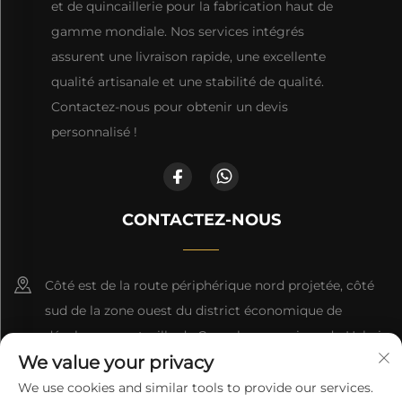
et de quincaillerie pour la fabrication haut de
gamme mondiale. Nos services intégrés
assurent une livraison rapide, une excellente
qualité artisanale et une stabilité de qualité.
Contactez-nous pour obtenir un devis
personnalisé !
CONTACTEZ-NOUS
Côté est de la route périphérique nord projetée, côté
sud de la zone ouest du district économique de
développement, ville de Cangzhou, province du Hebei
We value your privacy
+86-18617745678
We use cookies and similar tools to provide our services.