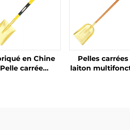
riqué en Chine
Pelles carrées
Pelle carrée
laiton multifonc
tifonction avec
sans étincelles
nche Pelle en
manche en bo
bre de verre et
utilisables dans
ton utilisée dans
lieux inflamma
secteurs à risque
et explosifs et
d'explosion
tant que pelle