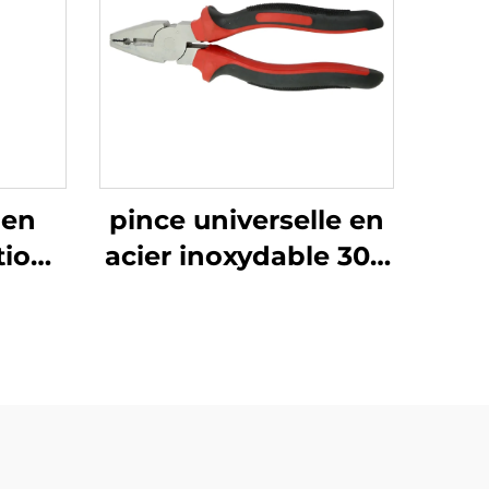
 en
pince universelle en
tions
acier inoxydable 304
 avec
résistante à la rouille
is,
et à la corrosion,
 les
faible magnétisme,
bles
avec fonction de
 en
coupe et de maintien
 à