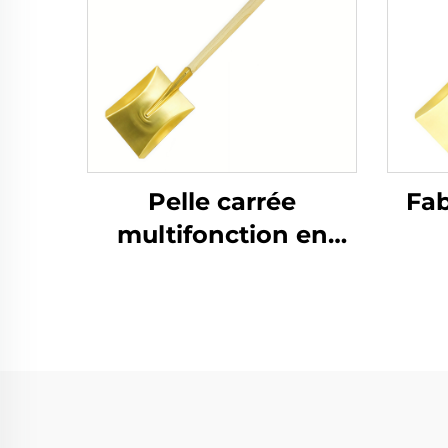
Pelle carrée
Fab
multifonction en
laiton avec manche
mul
en bois Made in
ma
China pour usage
fi
dans les secteurs
lai
chimiques et à
les 
protection contre les