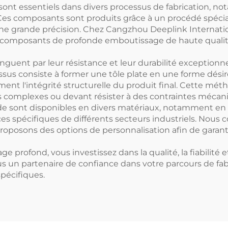
poussière
t essentiels dans divers processus de fabrication, no
ue. Ces composants sont produits grâce à un procédé spéc
ne grande précision. Chez Cangzhou Deeplink Internat
s composants de profonde emboutissage de haute qualit
uent par leur résistance et leur durabilité exceptionne
ssus consiste à former une tôle plate en une forme dési
ement l'intégrité structurelle du produit final. Cette mé
ns complexes ou devant résister à des contraintes mécan
 sont disponibles en divers matériaux, notamment en a
s spécifiques de différents secteurs industriels. Nous
proposons des options de personnalisation afin de garan
profond, vous investissez dans la qualité, la fiabilité 
nous un partenaire de confiance dans votre parcours de fab
pécifiques.