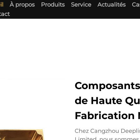
il
À propos
Produits
Service
Actualités
Ca
tact
Composants 
de Haute Qua
Fabrication
Chez Cangzhou Deepli
Limited, nous sommes s