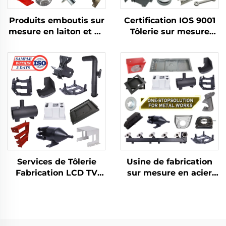
Produits emboutis sur
Certification IOS 9001
mesure en laiton et en
Tôlerie sur mesure
aluminium avec
Pièces pliées en
fabrication en tôle
aluminium Découpe à
pour pièces embouties
l' laser
profondes
Usine de fabrication
Services de Tôlerie
sur mesure en acier
Fabrication LCD TV
inoxydable Découpe
Découpe Laser Pliage
laser de tôlerie
Emboutissage Profond
Soudage
Pièces embouties en
Emboutissage
aluminium et cuivre