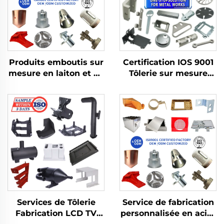
Produits emboutis sur
Certification IOS 9001
mesure en laiton et en
Tôlerie sur mesure
aluminium avec
Pièces pliées en
fabrication en tôle
aluminium Découpe à
pour pièces embouties
l' laser
profondes
Service de fabrication
Services de Tôlerie
personnalisée en acier
Fabrication LCD TV