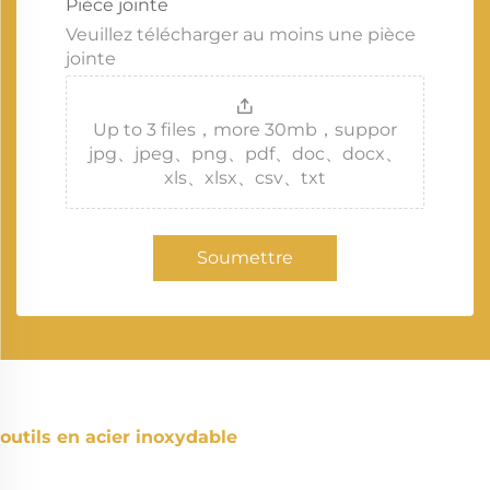
Pièce jointe
Veuillez télécharger au moins une pièce
jointe
Up to 3 files，more 30mb，suppor
jpg、jpeg、png、pdf、doc、docx、
xls、xlsx、csv、txt
Soumettre
outils en acier inoxydable