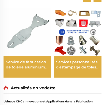
Service de fabrication
Services personnalisés
de tôlerie aluminium
d'estampage de tôles
personnalisée
métalliques, services
Emboutissage pliage
personnalisés de
soudage découpe laser
fabrication de pièces
Tôlerie industrielle
Actualités en vedette
métalliques, usinage
Découpe laser
métallique de
précision pour les
Usinage CNC : Innovations et Applications dans la Fabrication
équipementiers (OEM)