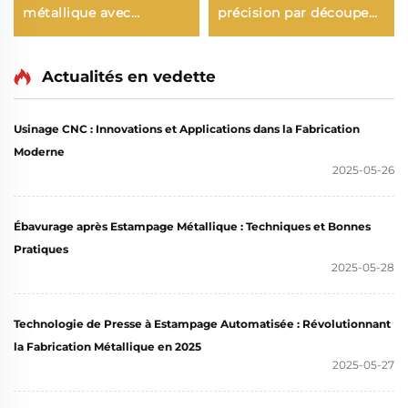
métallique avec
précision par découpe
emboutissage d'acier,
laser et emboutissage -
pièces soudées de
Fabrication de pièces
précision personnalisées
cylindriques en tôle
Actualités en vedette
d'acier inoxydable,
aluminium et acier sur
Usinage CNC : Innovations et Applications dans la Fabrication
commande
Moderne
2025-05-26
Ébavurage après Estampage Métallique : Techniques et Bonnes
Pratiques
2025-05-28
Technologie de Presse à Estampage Automatisée : Révolutionnant
la Fabrication Métallique en 2025
2025-05-27