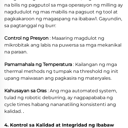
na bilis ng pagputol sa mga operasyon ng milling ay
nagdudulot ng mas mabilis na pagsuot ng tool at
pagkakaroon ng magaspang na ibabaw1. Gayundin,
sa pagtanggal ng burr:
Control ng Presyon
: Maaaring magdulot ng
mikrobitak ang labis na puwersa sa mga mekanikal
na paraan.
Pamamahala ng Temperatura
: Kailangan ng mga
thermal methods ng tumpak na threshold ng init
upang maiwasan ang pagkasira ng materyales.
Kahusayan sa Oras
: Ang mga automated system,
tulad ng robotic deburring, ay nagpapababa ng
cycle times habang nananatiling konsistenti ang
.
kalidad.
4. Kontrol sa Kalidad at Integridad ng Ibabaw