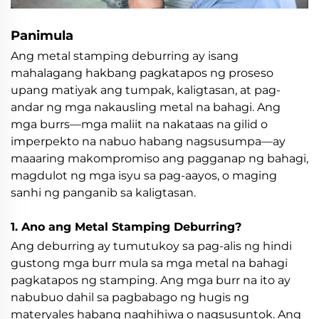
Panimula
Ang metal stamping deburring ay isang
mahalagang hakbang pagkatapos ng proseso
upang matiyak ang tumpak, kaligtasan, at pag-
andar ng mga nakausling metal na bahagi. Ang
mga burrs—mga maliit na nakataas na gilid o
imperpekto na nabuo habang nagsusumpa—ay
maaaring makompromiso ang pagganap ng bahagi,
magdulot ng mga isyu sa pag-aayos, o maging
sanhi ng panganib sa kaligtasan.
1. Ano ang Metal Stamping Deburring?
Ang deburring ay tumutukoy sa pag-alis ng hindi
gustong mga burr mula sa mga metal na bahagi
pagkatapos ng stamping. Ang mga burr na ito ay
nabubuo dahil sa pagbabago ng hugis ng
materyales habang naghihiwa o nagsusuntok. Ang