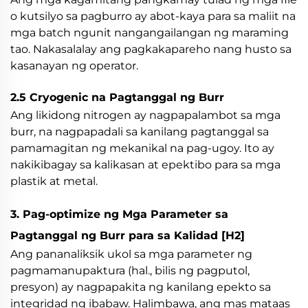
o kutsilyo sa pagburro ay abot-kaya para sa maliit na
mga batch ngunit nangangailangan ng maraming
tao. Nakasalalay ang pagkakapareho nang husto sa
kasanayan ng operator.
2.5 Cryogenic na Pagtanggal ng Burr
Ang likidong nitrogen ay nagpapalambot sa mga
burr, na nagpapadali sa kanilang pagtanggal sa
pamamagitan ng mekanikal na pag-ugoy. Ito ay
nakikibagay sa kalikasan at epektibo para sa mga
plastik at metal.
3. Pag-optimize ng Mga Parameter sa
Pagtanggal ng Burr para sa Kalidad
[H2]
Ang pananaliksik ukol sa mga parameter ng
pagmamanupaktura (hal., bilis ng pagputol,
presyon) ay nagpapakita ng kanilang epekto sa
integridad ng ibabaw. Halimbawa, ang mas mataas