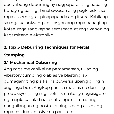
epektibong deburring ay nagpapataas ng haba ng
buhay ng bahagi, binabawasan ang pagkikiskis sa
mga assembly, at pinapaganda ang itsura. Kabilang
sa mga karaniwang aplikasyon ang mga bahagi ng
kotse, mga sangkap sa aerospace, at mga kahon ng
.
kagamitang elektroniko
2. Top 5 Deburring Techniques for Metal
Stamping
2.1 Mechanical Deburring
Ang mga mekanikal na pamamaraan, tulad ng
vibratory tumbling o abrasive blasting, ay
gumagamit ng pisikal na puwersa upang gilingin
ang mga burr. Angkop para sa mataas na dami ng
produksyon, ang mga teknik na ito ay nagsisiguro
ng magkakatulad na resulta ngunit maaaring
nangailangan ng post-cleaning upang alisin ang
mga residual abrasive na partikulo.