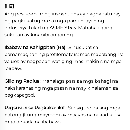
[H2]
Ang post-deburring inspections ay nagpapatunay
ng pagkakatugma sa mga pamantayan ng
industriya tulad ng ASME Y14.5. Mahahalagang
sukatan ay kinabibilangan ng:
Ibabaw na Kahigpitan (Ra)
: Sinusukat sa
pamamagitan ng profilometers; mas mababang Ra
values ay nagpapahiwatig ng mas makinis na mga
ibabaw.
Gilid ng Radius
: Mahalaga para sa mga bahagi na
nakakaranas ng mga pasan na may kinalaman sa
pagkapagod.
Pagsusuri sa Pagkakadikit
: Sinisiguro na ang mga
patong (kung mayroon) ay maayos na nakadikit sa
.
mga dekada na ibabaw