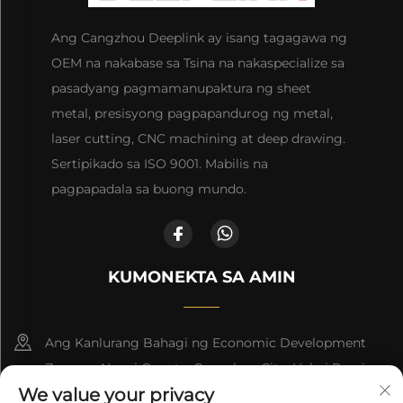
Ang Cangzhou Deeplink ay isang tagagawa ng
OEM na nakabase sa Tsina na nakaspecialize sa
pasadyang pagmamanupaktura ng sheet
metal, presisyong pagpapandurog ng metal,
laser cutting, CNC machining at deep drawing.
Sertipikado sa ISO 9001. Mabilis na
pagpapadala sa buong mundo.
KUMONEKTA SA AMIN
Ang Kanlurang Bahagi ng Economic Development
Zone ng Nanpi County, Cangzhou City, Hebei Province
We value your privacy