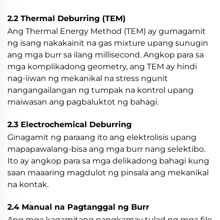
2.2 Thermal Deburring (TEM)
Ang Thermal Energy Method (TEM) ay gumagamit
ng isang nakakainit na gas mixture upang sunugin
ang mga burr sa ilang millisecond. Angkop para sa
mga komplikadong geometry, ang TEM ay hindi
nag-iiwan ng mekanikal na stress ngunit
nangangailangan ng tumpak na kontrol upang
maiwasan ang pagbaluktot ng bahagi.
2.3 Electrochemical Deburring
Ginagamit ng paraang ito ang elektrolisis upang
mapapawalang-bisa ang mga burr nang selektibo.
Ito ay angkop para sa mga delikadong bahagi kung
saan maaaring magdulot ng pinsala ang mekanikal
na kontak.
2.4 Manual na Pagtanggal ng Burr
Ang mga kagamitang pangkamay tulad ng mga file