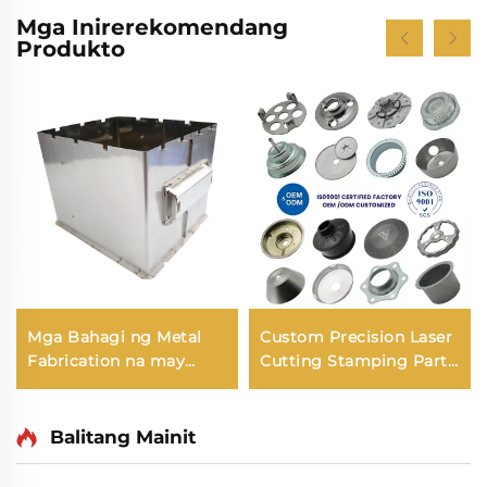
Mga Inirerekomendang
Produkto
Mga Bahagi ng Metal
Custom Precision Laser
Fabrication na may
Cutting Stamping Parts
Steel Stamping,
Stainless Aluminum
Customized na
Steel Sheet Metal Deep
Precision na Bahagi sa
Drawing Round Parts
Balitang Mainit
Pagpuputol ng Metal
Fabrication Service