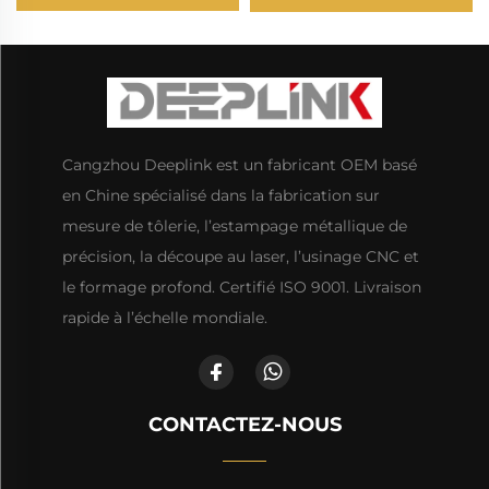
pièces estampées en
soudage, fabrication sur
tôlerie, fabrication de
mesure de tôles
pièces automobiles,
d’aluminium
moules et matrices
d'estampage métallique
Cangzhou Deeplink est un fabricant OEM basé
en Chine spécialisé dans la fabrication sur
mesure de tôlerie, l’estampage métallique de
précision, la découpe au laser, l’usinage CNC et
le formage profond. Certifié ISO 9001. Livraison
rapide à l’échelle mondiale.
CONTACTEZ-NOUS